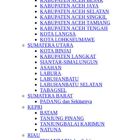
KABUPATEN ACEH BESAR
KABUPATEN ACEH JAYA
KABUPATEN ACEH SELATAN
KABUPATEN ACEH SINGKIL
KABUPATEN ACEH TAMIANG
KABUPATEN ACEH TENGAH
KOTA LANGSA
KOTA LOHKSEUMAWE
SUMATERA UTARA
KOTA BINJAI
KABUPATEN LANGKAT
SIANTAR-SIMALUNGUN
ASAHAN
LABURA
LABUHANBATU
LABUHANBATU SELATAN
TABAGSEL
SUMATERA BARAT
PADANG dan Sekitarnya
KEPRI
BATAM
TANJUNG PINANG
TANJUNGBALAI KARIMUN
NATUNA
RIAU