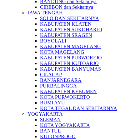
BANDUNG dan Sekitarnya
CIREBON dan Sekitarnya
JAWA TENGAH
SOLO DAN SEKITARNYA
KABUPATEN KLATEN
KABUPATEN SUKOHARJO
KABUPATEN SRAGEN
BOYOLALI
KABUPATEN MAGELANG
KOTA MAGELANG
KABUPATEN PURWOREJO
KABUPATEN KUTOARJO
KABUPATEN BANYUMAS
CILACAP
BANJARNEGARA
PURBALINGGA
KABUPATEN KEBUMEN
KOTA PURWOKERTO
BUMI AYU
KOTA TEGAL DAN SEKITARNYA
YOGYAKARTA
SLEMAN
KOTA YOGYAKARTA
BANTUL
KULONPROGO