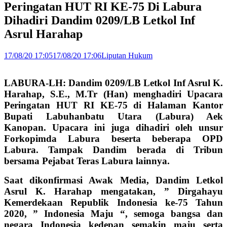
Peringatan HUT RI KE-75 Di Labura
Dihadiri Dandim 0209/LB Letkol Inf
Asrul Harahap
17/08/20 17:05
17/08/20 17:06
Liputan Hukum
LABURA-LH: Dandim 0209/LB Letkol Inf Asrul K.
Harahap, S.E., M.Tr (Han) menghadiri Upacara
Peringatan HUT RI KE-75 di Halaman Kantor
Bupati Labuhanbatu Utara (Labura) Aek
Kanopan. Upacara ini juga dihadiri oleh unsur
Forkopimda Labura beserta beberapa OPD
Labura. Tampak Dandim berada di Tribun
bersama Pejabat Teras Labura lainnya.
Saat dikonfirmasi Awak Media, Dandim Letkol
Asrul K. Harahap mengatakan, ” Dirgahayu
Kemerdekaan Republik Indonesia ke-75 Tahun
2020, ” Indonesia Maju “, semoga bangsa dan
negara Indonesia kedepan semakin maju serta