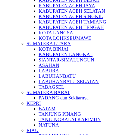
KABUPATEN ACEH BESAR
KABUPATEN ACEH JAYA
KABUPATEN ACEH SELATAN
KABUPATEN ACEH SINGKIL
KABUPATEN ACEH TAMIANG
KABUPATEN ACEH TENGAH
KOTA LANGSA
KOTA LOHKSEUMAWE
SUMATERA UTARA
KOTA BINJAI
KABUPATEN LANGKAT
SIANTAR-SIMALUNGUN
ASAHAN
LABURA
LABUHANBATU
LABUHANBATU SELATAN
TABAGSEL
SUMATERA BARAT
PADANG dan Sekitarnya
KEPRI
BATAM
TANJUNG PINANG
TANJUNGBALAI KARIMUN
NATUNA
RIAU