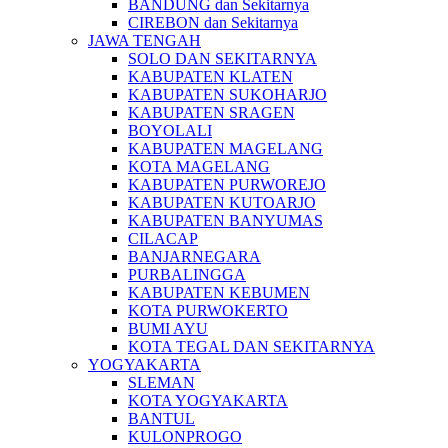
BANDUNG dan Sekitarnya
CIREBON dan Sekitarnya
JAWA TENGAH
SOLO DAN SEKITARNYA
KABUPATEN KLATEN
KABUPATEN SUKOHARJO
KABUPATEN SRAGEN
BOYOLALI
KABUPATEN MAGELANG
KOTA MAGELANG
KABUPATEN PURWOREJO
KABUPATEN KUTOARJO
KABUPATEN BANYUMAS
CILACAP
BANJARNEGARA
PURBALINGGA
KABUPATEN KEBUMEN
KOTA PURWOKERTO
BUMI AYU
KOTA TEGAL DAN SEKITARNYA
YOGYAKARTA
SLEMAN
KOTA YOGYAKARTA
BANTUL
KULONPROGO