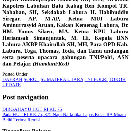
Kapolres Labuhan Batu Kabag Ren Kompol TR.
Nababan, SH, Sekdakab Labura H. Habibuddin
Siregar, AP, M.AP, Ketua MUI Labura
Aminurrasyid Aruan, Kakan Kemenag Labura, Dr.
HM. Yunus Silaen, MA, Ketua KPU Labura
Heriamsah Simanjuntak, M. Hi, Kepala BNN
Labura AKBP Khairullah SH, MH, Para OPD Kab.
Labura, Toga, Thomas, Toda, dan Tamu undangan
serta peserta upacara gabungan TNI/Polri, ASN
dan Pelajar.
(Hamdani/Red)
Posted Under
DAERAH
SOROT
SUMATERA UTARA
TNI-POLRI
TOKOH
UPDATE
Post navigation
DIRGAHAYU HUT RI KE-75
Pada HUT RI KE-75, 375 Napi Narkotika Lapas Kelas IIA Muara
Beliti Terima Remisi