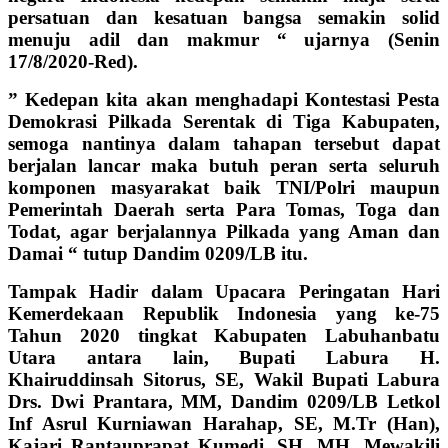
persatuan dan kesatuan bangsa semakin solid
menuju adil dan makmur “ ujarnya (Senin
17/8/2020-Red).
” Kedepan kita akan menghadapi Kontestasi Pesta
Demokrasi Pilkada Serentak di Tiga Kabupaten,
semoga nantinya dalam tahapan tersebut dapat
berjalan lancar maka butuh peran serta seluruh
komponen masyarakat baik TNI/Polri maupun
Pemerintah Daerah serta Para Tomas, Toga dan
Todat, agar berjalannya Pilkada yang Aman dan
Damai “ tutup Dandim 0209/LB itu.
Tampak Hadir dalam Upacara Peringatan Hari
Kemerdekaan Republik Indonesia yang ke-75
Tahun 2020 tingkat Kabupaten Labuhanbatu
Utara antara lain, Bupati Labura H.
Khairuddinsah Sitorus, SE, Wakil Bupati Labura
Drs. Dwi Prantara, MM, Dandim 0209/LB Letkol
Inf Asrul Kurniawan Harahap, SE, M.Tr (Han),
Kajari Rantauprapat Kumedi, SH, MH, Mewakili