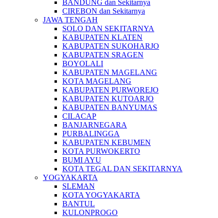
BANDUNG dan Sekitarnya
CIREBON dan Sekitarnya
JAWA TENGAH
SOLO DAN SEKITARNYA
KABUPATEN KLATEN
KABUPATEN SUKOHARJO
KABUPATEN SRAGEN
BOYOLALI
KABUPATEN MAGELANG
KOTA MAGELANG
KABUPATEN PURWOREJO
KABUPATEN KUTOARJO
KABUPATEN BANYUMAS
CILACAP
BANJARNEGARA
PURBALINGGA
KABUPATEN KEBUMEN
KOTA PURWOKERTO
BUMI AYU
KOTA TEGAL DAN SEKITARNYA
YOGYAKARTA
SLEMAN
KOTA YOGYAKARTA
BANTUL
KULONPROGO