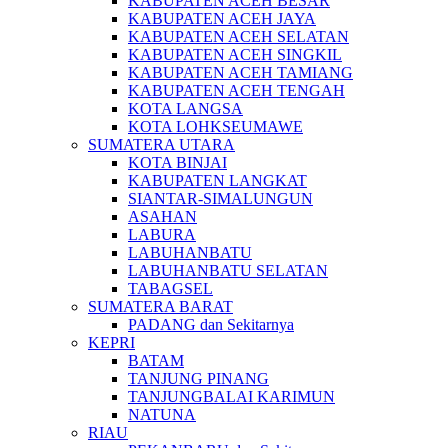
KABUPATEN ACEH BESAR
KABUPATEN ACEH JAYA
KABUPATEN ACEH SELATAN
KABUPATEN ACEH SINGKIL
KABUPATEN ACEH TAMIANG
KABUPATEN ACEH TENGAH
KOTA LANGSA
KOTA LOHKSEUMAWE
SUMATERA UTARA
KOTA BINJAI
KABUPATEN LANGKAT
SIANTAR-SIMALUNGUN
ASAHAN
LABURA
LABUHANBATU
LABUHANBATU SELATAN
TABAGSEL
SUMATERA BARAT
PADANG dan Sekitarnya
KEPRI
BATAM
TANJUNG PINANG
TANJUNGBALAI KARIMUN
NATUNA
RIAU