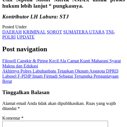
hukum lebih lanjut “ pungkasnya.
Kontributor LH Labura: STJ
Posted Under
DAERAH
KRIMINAL
SOROT
SUMATERA UTARA
TNI-
POLRI
UPDATE
Post navigation
Filosofi Cangkir & Piring Kecil Ala Camat Kunti Maharani Syarat
Makna dan Edukasi
Akhirnya Polres Labuhanbatu Tetapkan Oknum Anggota DPRD
Labusel F-PDIP Imam Firmadi Sebagai Tersangka Penganiayaan
Berat
Tinggalkan Balasan
Alamat email Anda tidak akan dipublikasikan.
Ruas yang wajib
ditandai
*
Komentar
*