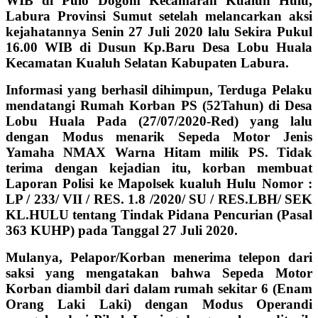
WIB di Pulo Dogom Kecamaran Kualuh Hulu,
Labura Provinsi Sumut setelah melancarkan aksi
kejahatannya Senin 27 Juli 2020 lalu Sekira Pukul
16.00 WIB di Dusun Kp.Baru Desa Lobu Huala
Kecamatan Kualuh Selatan Kabupaten Labura.
Informasi yang berhasil dihimpun, Terduga Pelaku
mendatangi Rumah Korban PS (52Tahun) di Desa
Lobu Huala Pada (27/07/2020-Red) yang lalu
dengan Modus menarik Sepeda Motor Jenis
Yamaha NMAX Warna Hitam milik PS. Tidak
terima dengan kejadian itu, korban membuat
Laporan Polisi ke Mapolsek kualuh Hulu Nomor :
LP / 233/ VII / RES. 1.8 /2020/ SU / RES.LBH/ SEK
KL.HULU tentang Tindak Pidana Pencurian (Pasal
363 KUHP) pada Tanggal 27 Juli 2020.
Mulanya, Pelapor/Korban menerima telepon dari
saksi yang mengatakan bahwa Sepeda Motor
Korban diambil dari dalam rumah sekitar 6 (Enam
Orang Laki Laki) dengan Modus Operandi