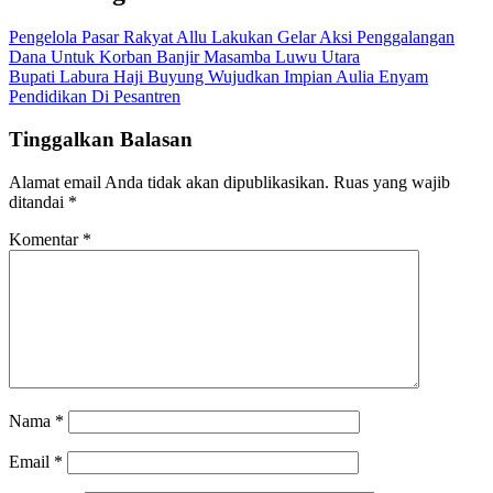
Pengelola Pasar Rakyat Allu Lakukan Gelar Aksi Penggalangan
Dana Untuk Korban Banjir Masamba Luwu Utara
Bupati Labura Haji Buyung Wujudkan Impian Aulia Enyam
Pendidikan Di Pesantren
Tinggalkan Balasan
Alamat email Anda tidak akan dipublikasikan.
Ruas yang wajib
ditandai
*
Komentar
*
Nama
*
Email
*