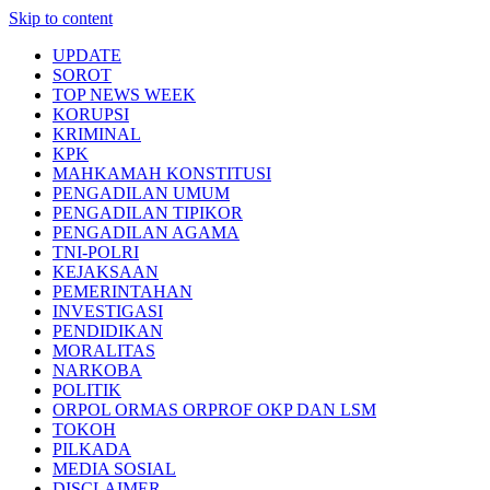
Skip to content
UPDATE
SOROT
TOP NEWS WEEK
KORUPSI
KRIMINAL
KPK
MAHKAMAH KONSTITUSI
PENGADILAN UMUM
PENGADILAN TIPIKOR
PENGADILAN AGAMA
TNI-POLRI
KEJAKSAAN
PEMERINTAHAN
INVESTIGASI
PENDIDIKAN
MORALITAS
NARKOBA
POLITIK
ORPOL ORMAS ORPROF OKP DAN LSM
TOKOH
PILKADA
MEDIA SOSIAL
DISCLAIMER