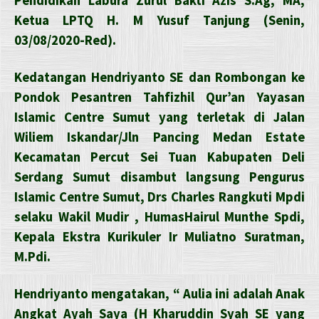
Pendidikan Labura Zurul Bakti Azis S.Ag, MA,
Ketua LPTQ H. M Yusuf Tanjung (Senin,
03/08/2020-Red).
Kedatangan Hendriyanto SE dan Rombongan ke
Pondok Pesantren Tahfizhil Qur’an Yayasan
Islamic Centre Sumut yang terletak di Jalan
Wiliem Iskandar/Jln Pancing Medan Estate
Kecamatan Percut Sei Tuan Kabupaten Deli
Serdang Sumut disambut langsung Pengurus
Islamic Centre Sumut, Drs Charles Rangkuti Mpdi
selaku Wakil Mudir , HumasHairul Munthe Spdi,
Kepala Ekstra Kurikuler Ir Muliatno Suratman,
M.Pdi.
Hendriyanto mengatakan, “ Aulia ini adalah Anak
Angkat Ayah Saya (H Kharuddin Syah SE yang