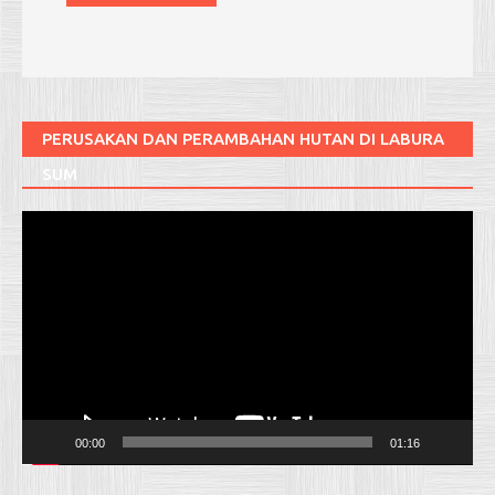
PERUSAKAN DAN PERAMBAHAN HUTAN DI LABURA
SUM
Pemutar
Video
00:00
01:16