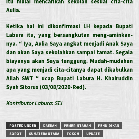
itu mulai mencarikan sekolah sesuai cita-cita
Aulia.
Ketika hal ini dikonfirmasi LH kepada Bupati
Labura itu, yang bersangkutan meng-aminkan-
nya. “ Iya, Aulia Saya angkat menjadi Anak Saya
dan akan Saya sekolahkan sampai tamat. Segala
biayanya akan Saya tanggung. Mudah-mudahan
apa yang menjadi cita-citanya dapat dikabulkan
Allah SWT “ ucap Bupati Labura H. Khairuddin
Syah Sitorus (03/08/2020-Red).
Kontributor Labura: STJ
POSTED UNDER
DAERAH
PEMERINTAHAN
PENDIDIKAN
SOROT
SUMATERA UTARA
TOKOH
UPDATE