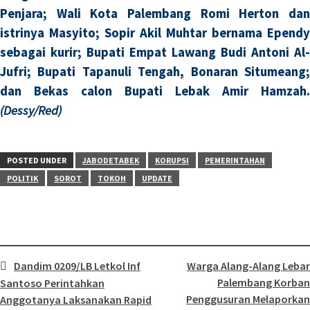
Penjara; Wali Kota Palembang Romi Herton dan
istrinya Masyito; Sopir Akil Muhtar bernama Ependy
sebagai kurir; Bupati Empat Lawang Budi Antoni Al-
Jufri; Bupati Tapanuli Tengah, Bonaran Situmeang;
dan Bekas calon Bupati Lebak Amir Hamzah.
(Dessy/Red)
POSTED UNDER
JABODETABEK
KORUPSI
PEMERINTAHAN
POLITIK
SOROT
TOKOH
UPDATE
Dandim 0209/LB Letkol Inf
Warga Alang-Alang Lebar
Post
Palembang Korban
Santoso Perintahkan
Penggusuran Melaporkan
Anggotanya Laksanakan Rapid
navigation