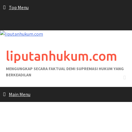
Skip
Top Menu
to
content
liputanhukum.com
MENGUNGKAP SECARA FAKTUAL DEMI SUPREMASI HUKUM YANG
BERKEADILAN
Main Menu