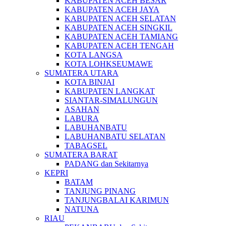
KABUPATEN ACEH BESAR
KABUPATEN ACEH JAYA
KABUPATEN ACEH SELATAN
KABUPATEN ACEH SINGKIL
KABUPATEN ACEH TAMIANG
KABUPATEN ACEH TENGAH
KOTA LANGSA
KOTA LOHKSEUMAWE
SUMATERA UTARA
KOTA BINJAI
KABUPATEN LANGKAT
SIANTAR-SIMALUNGUN
ASAHAN
LABURA
LABUHANBATU
LABUHANBATU SELATAN
TABAGSEL
SUMATERA BARAT
PADANG dan Sekitarnya
KEPRI
BATAM
TANJUNG PINANG
TANJUNGBALAI KARIMUN
NATUNA
RIAU