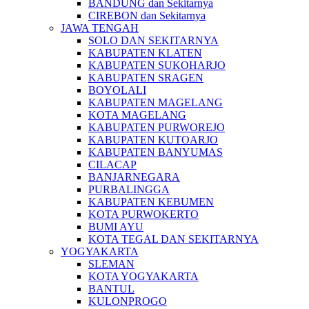
BANDUNG dan Sekitarnya
CIREBON dan Sekitarnya
JAWA TENGAH
SOLO DAN SEKITARNYA
KABUPATEN KLATEN
KABUPATEN SUKOHARJO
KABUPATEN SRAGEN
BOYOLALI
KABUPATEN MAGELANG
KOTA MAGELANG
KABUPATEN PURWOREJO
KABUPATEN KUTOARJO
KABUPATEN BANYUMAS
CILACAP
BANJARNEGARA
PURBALINGGA
KABUPATEN KEBUMEN
KOTA PURWOKERTO
BUMI AYU
KOTA TEGAL DAN SEKITARNYA
YOGYAKARTA
SLEMAN
KOTA YOGYAKARTA
BANTUL
KULONPROGO