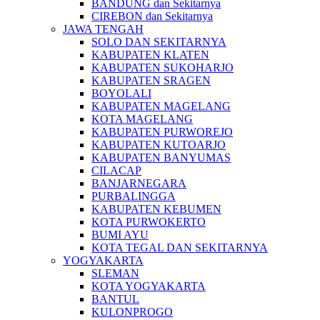
BANDUNG dan Sekitarnya
CIREBON dan Sekitarnya
JAWA TENGAH
SOLO DAN SEKITARNYA
KABUPATEN KLATEN
KABUPATEN SUKOHARJO
KABUPATEN SRAGEN
BOYOLALI
KABUPATEN MAGELANG
KOTA MAGELANG
KABUPATEN PURWOREJO
KABUPATEN KUTOARJO
KABUPATEN BANYUMAS
CILACAP
BANJARNEGARA
PURBALINGGA
KABUPATEN KEBUMEN
KOTA PURWOKERTO
BUMI AYU
KOTA TEGAL DAN SEKITARNYA
YOGYAKARTA
SLEMAN
KOTA YOGYAKARTA
BANTUL
KULONPROGO