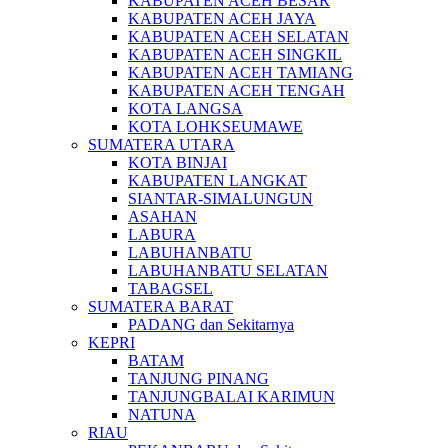
KABUPATEN ACEH BESAR
KABUPATEN ACEH JAYA
KABUPATEN ACEH SELATAN
KABUPATEN ACEH SINGKIL
KABUPATEN ACEH TAMIANG
KABUPATEN ACEH TENGAH
KOTA LANGSA
KOTA LOHKSEUMAWE
SUMATERA UTARA
KOTA BINJAI
KABUPATEN LANGKAT
SIANTAR-SIMALUNGUN
ASAHAN
LABURA
LABUHANBATU
LABUHANBATU SELATAN
TABAGSEL
SUMATERA BARAT
PADANG dan Sekitarnya
KEPRI
BATAM
TANJUNG PINANG
TANJUNGBALAI KARIMUN
NATUNA
RIAU