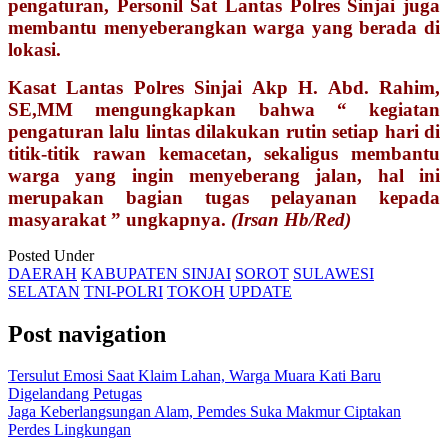
pengaturan, Personil Sat Lantas Polres Sinjai juga
membantu menyeberangkan warga yang berada di
lokasi.
Kasat Lantas Polres Sinjai Akp H. Abd. Rahim,
SE,MM mengungkapkan bahwa “ kegiatan
pengaturan lalu lintas dilakukan rutin setiap hari di
titik-titik rawan kemacetan, sekaligus membantu
warga yang ingin menyeberang jalan, hal ini
merupakan bagian tugas pelayanan kepada
masyarakat ” ungkapnya.
(Irsan Hb/Red)
Posted Under
DAERAH
KABUPATEN SINJAI
SOROT
SULAWESI
SELATAN
TNI-POLRI
TOKOH
UPDATE
Post navigation
Tersulut Emosi Saat Klaim Lahan, Warga Muara Kati Baru
Digelandang Petugas
Jaga Keberlangsungan Alam, Pemdes Suka Makmur Ciptakan
Perdes Lingkungan