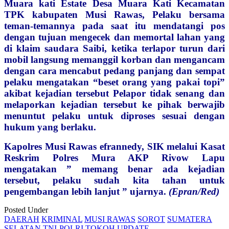
Muara kati Estate Desa Muara Kati Kecamatan
TPK kabupaten Musi Rawas, Pelaku bersama
teman-temannya pada saat itu mendatangi pos
dengan tujuan mengecek dan memortal lahan yang
di klaim saudara Saibi, ketika terlapor turun dari
mobil langsung memanggil korban dan mengancam
dengan cara mencabut pedang panjang dan sempat
pelaku mengatakan “beset orang yang pakai topi”
akibat kejadian tersebut Pelapor tidak senang dan
melaporkan kejadian tersebut ke pihak berwajib
menuntut pelaku untuk diproses sesuai dengan
hukum yang berlaku.
Kapolres Musi Rawas efrannedy, SIK melalui Kasat
Reskrim Polres Mura AKP Rivow Lapu
mengatakan ” memang benar ada kejadian
tersebut, pelaku sudah kita tahan untuk
pengembangan lebih lanjut ” ujarnya.
(Epran/Red)
Posted Under
DAERAH
KRIMINAL
MUSI RAWAS
SOROT
SUMATERA
SELATAN
TNI-POLRI
TOKOH
UPDATE