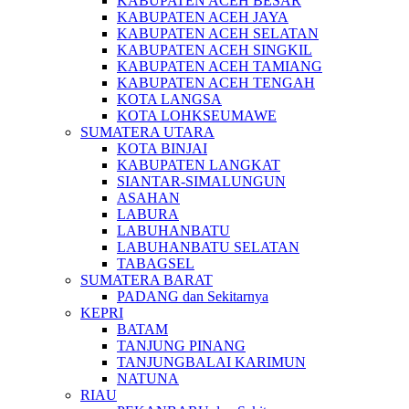
KABUPATEN ACEH BESAR
KABUPATEN ACEH JAYA
KABUPATEN ACEH SELATAN
KABUPATEN ACEH SINGKIL
KABUPATEN ACEH TAMIANG
KABUPATEN ACEH TENGAH
KOTA LANGSA
KOTA LOHKSEUMAWE
SUMATERA UTARA
KOTA BINJAI
KABUPATEN LANGKAT
SIANTAR-SIMALUNGUN
ASAHAN
LABURA
LABUHANBATU
LABUHANBATU SELATAN
TABAGSEL
SUMATERA BARAT
PADANG dan Sekitarnya
KEPRI
BATAM
TANJUNG PINANG
TANJUNGBALAI KARIMUN
NATUNA
RIAU