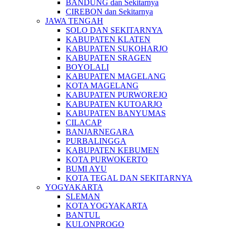
BANDUNG dan Sekitarnya
CIREBON dan Sekitarnya
JAWA TENGAH
SOLO DAN SEKITARNYA
KABUPATEN KLATEN
KABUPATEN SUKOHARJO
KABUPATEN SRAGEN
BOYOLALI
KABUPATEN MAGELANG
KOTA MAGELANG
KABUPATEN PURWOREJO
KABUPATEN KUTOARJO
KABUPATEN BANYUMAS
CILACAP
BANJARNEGARA
PURBALINGGA
KABUPATEN KEBUMEN
KOTA PURWOKERTO
BUMI AYU
KOTA TEGAL DAN SEKITARNYA
YOGYAKARTA
SLEMAN
KOTA YOGYAKARTA
BANTUL
KULONPROGO