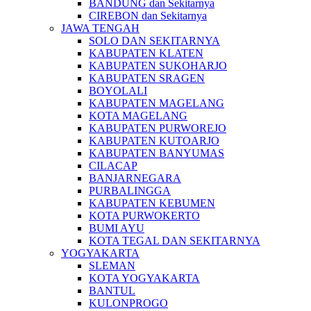
BANDUNG dan Sekitarnya
CIREBON dan Sekitarnya
JAWA TENGAH
SOLO DAN SEKITARNYA
KABUPATEN KLATEN
KABUPATEN SUKOHARJO
KABUPATEN SRAGEN
BOYOLALI
KABUPATEN MAGELANG
KOTA MAGELANG
KABUPATEN PURWOREJO
KABUPATEN KUTOARJO
KABUPATEN BANYUMAS
CILACAP
BANJARNEGARA
PURBALINGGA
KABUPATEN KEBUMEN
KOTA PURWOKERTO
BUMI AYU
KOTA TEGAL DAN SEKITARNYA
YOGYAKARTA
SLEMAN
KOTA YOGYAKARTA
BANTUL
KULONPROGO