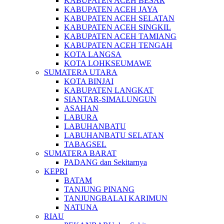
KABUPATEN ACEH BESAR
KABUPATEN ACEH JAYA
KABUPATEN ACEH SELATAN
KABUPATEN ACEH SINGKIL
KABUPATEN ACEH TAMIANG
KABUPATEN ACEH TENGAH
KOTA LANGSA
KOTA LOHKSEUMAWE
SUMATERA UTARA
KOTA BINJAI
KABUPATEN LANGKAT
SIANTAR-SIMALUNGUN
ASAHAN
LABURA
LABUHANBATU
LABUHANBATU SELATAN
TABAGSEL
SUMATERA BARAT
PADANG dan Sekitarnya
KEPRI
BATAM
TANJUNG PINANG
TANJUNGBALAI KARIMUN
NATUNA
RIAU