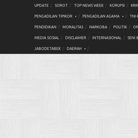
Skip
UPDATE
SOROT
TOP NEWS WEEK
KORUPSI
KRI
to
PENGADILAN TIPIKOR
PENGADILAN AGAMA
TNI-
content
PENDIDIKAN
MORALITAS
NARKOBA
POLITIK
OR
MEDIA SOSIAL
DISCLAIMER
INTERNASIONAL
SENI 
JABODETABEK
DAERAH