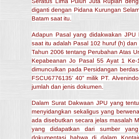
Seratus Lima Puluh Juta Rupiah denga
diganti dengan Pidana Kurungan Selam
Batam saat itu.
Adapun Pasal yang didakwakan JPU 
saat itu adalah Pasal 102 huruf (h) d
Tahun 2006 tentang Perubahan Atas U
Kepabeanan Jo Pasal 55 Ayat 1 Ke
dimunculkan pada Persidangan berdas
FSCU6776135’ 40” milik PT. Alvenind
jumlah dan jenis dokumen.
Dalam Surat Dakwaan JPU yang tentu
menyidangkan sekaligus yang berwenan
ada disebutkan secara jelas masalah M
yang didapatkan dari sumber yang
dokumentasi bahwa di dalam Kontai