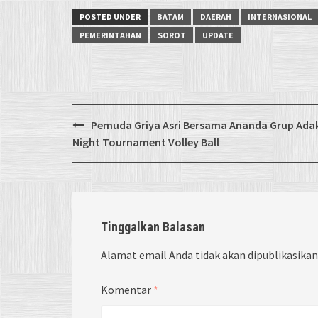
POSTED UNDER
BATAM
DAERAH
INTERNASIONAL
PEMERINTAHAN
SOROT
UPDATE
Post
Pemuda Griya Asri Bersama Ananda Grup Ada
navigation
Night Tournament Volley Ball
Tinggalkan Balasan
Alamat email Anda tidak akan dipublikasikan
Komentar
*