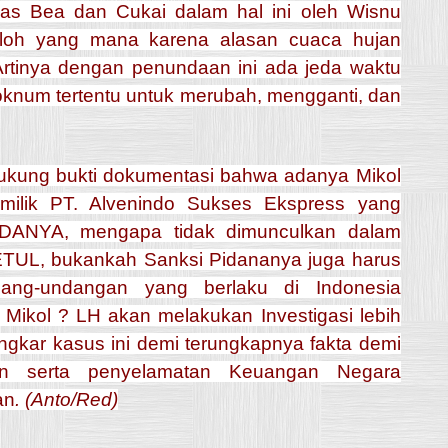
gas Bea dan Cukai dalam hal ini oleh Wisnu
lloh yang mana karena alasan cuaca hujan
Artinya dengan penundaan ini ada jeda waktu
oknum tertentu untuk merubah, mengganti, dan
ukung bukti dokumentasi bahwa adanya Mikol
milik PT. Alvenindo Sukses Ekspress yang
ADANYA, mengapa tidak dimunculkan dalam
ETUL, bukankah Sanksi Pidananya juga harus
dang-undangan yang berlaku di Indonesia
Mikol ? LH akan melakukan Investigasi lebih
kar kasus ini demi terungkapnya fakta demi
n serta penyelamatan Keuangan Negara
an
. (Anto/Red)