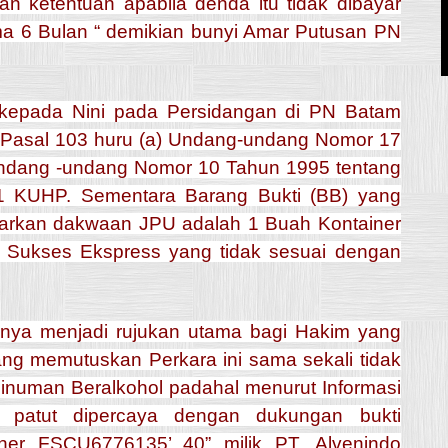
n ketentuan apabila denda itu tidak dibayar
a 6 Bulan “ demikian bunyi Amar Putusan PN
kepada Nini pada Persidangan di PN Batam
an Pasal 103 huru (a) Undang-undang Nomor 17
ndang -undang Nomor 10 Tahun 1995 tentang
-1 KUHP.
Sementara Barang Bukti (BB) yang
arkan dakwaan JPU adalah 1 Buah Kontainer
o Sukses Ekspress yang tidak sesuai dengan
nya menjadi rujukan utama bagi Hakim yang
g memutuskan Perkara ini sama sekali tidak
inuman Beralkohol padahal menurut Informasi
 patut dipercaya dengan dukungan bukti
ner FSCU6776135’ 40” milik PT. Alvenindo