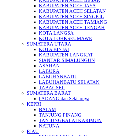
KABUPATEN ACEH BESAR
KABUPATEN ACEH JAYA
KABUPATEN ACEH SELATAN
KABUPATEN ACEH SINGKIL
KABUPATEN ACEH TAMIANG
KABUPATEN ACEH TENGAH
KOTA LANGSA
KOTA LOHKSEUMAWE
SUMATERA UTARA
KOTA BINJAI
KABUPATEN LANGKAT
SIANTAR-SIMALUNGUN
ASAHAN
LABURA
LABUHANBATU
LABUHANBATU SELATAN
TABAGSEL
SUMATERA BARAT
PADANG dan Sekitarnya
KEPRI
BATAM
TANJUNG PINANG
TANJUNGBALAI KARIMUN
NATUNA
RIAU