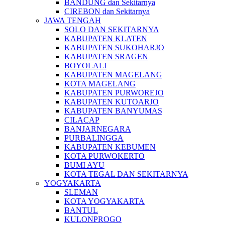
BANDUNG dan Sekitarnya
CIREBON dan Sekitarnya
JAWA TENGAH
SOLO DAN SEKITARNYA
KABUPATEN KLATEN
KABUPATEN SUKOHARJO
KABUPATEN SRAGEN
BOYOLALI
KABUPATEN MAGELANG
KOTA MAGELANG
KABUPATEN PURWOREJO
KABUPATEN KUTOARJO
KABUPATEN BANYUMAS
CILACAP
BANJARNEGARA
PURBALINGGA
KABUPATEN KEBUMEN
KOTA PURWOKERTO
BUMI AYU
KOTA TEGAL DAN SEKITARNYA
YOGYAKARTA
SLEMAN
KOTA YOGYAKARTA
BANTUL
KULONPROGO