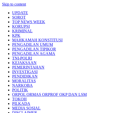
Skip to content
UPDATE
SOROT
TOP NEWS WEEK
KORUPSI
KRIMINAL
KPK
MAHKAMAH KONSTITUSI
PENGADILAN UMUM
PENGADILAN TIPIKOR
PENGADILAN AGAMA
TNI-POLRI
KEJAKSAAN
PEMERINTAHAN
INVESTIGASI
PENDIDIKAN
MORALITAS
NARKOBA
POLITIK
ORPOL ORMAS ORPROF OKP DAN LSM
TOKOH
PILKADA
MEDIA SOSIAL
DISCLAIMER