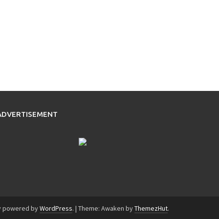
ADVERTISEMENT
y powered by
WordPress
.
|
Theme: Awaken by
ThemezHut
.