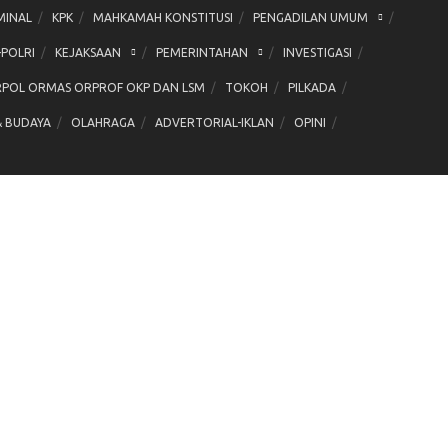
MINAL
KPK
MAHKAMAH KONSTITUSI
PENGADILAN UMUM
-POLRI
KEJAKSAAN
PEMERINTAHAN
INVESTIGASI
POL ORMAS ORPROF OKP DAN LSM
TOKOH
PILKADA
& BUDAYA
OLAHRAGA
ADVERTORIAL-IKLAN
OPINI