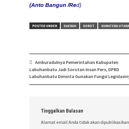
(Anto Bangun /Re
d)
POSTED UNDER
DAERAH
SOROT
SUMATERA UTAR
Post
Amburadulnya Pemerintahan Kabupaten
navigation
Labuhanbatu Jadi Sorotan Insan Pers, DPRD
Labuhanbatu Diminta Gunakan Fungsi Legislasin
Tinggalkan Balasan
Alamat email Anda tidak akan dipublikasikan