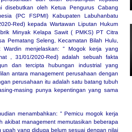
ini disebutkan oleh Ketua Pengurus Cabang
donesia (PC FSPMI) Kabupaten Labuhanbatu
/2020-Red) kepada Wartawan Liputan Hukum
brik Minyak Kelapa Sawit ( PMKS) PT Citra
Desa Pematang Seleng, Kecamatan Bilah Hulu,
t Wardin menjelaskan: ” Mogok kerja yang
mat , 31/01/2020-Red) adalah sebuah fakta
gun dan tercipta hubungan industrial yang
adilan antara management perusahaan dengan
ngan perusahaan itu adalah satu batang tubuh
masing-masing punya kepentingan yang sama
mudian menambahkan: ” Pemicu mogok kerja
ah akibat management memutasikan beberapa
 upah yang diduga belum sesuai dengan nilai