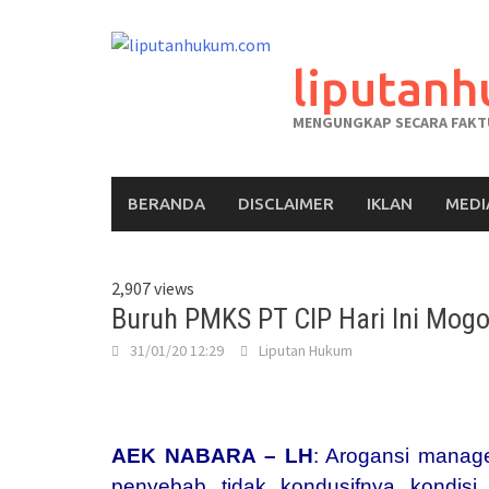
liputan
MENGUNGKAP SECARA FAKTU
BERANDA
DISCLAIMER
IKLAN
MEDI
2,907 views
Buruh PMKS PT CIP Hari Ini Mogo
31/01/20 12:29
Liputan Hukum
AEK NABARA – LH
: Arogansi manag
penyebab tidak kondusifnya kondi