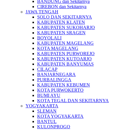
BANDUNG dan Sekitarnya
CIREBON dan Sekitarnya
JAWA TENGAH
SOLO DAN SEKITARNYA
KABUPATEN KLATEN
KABUPATEN SUKOHARJO
KABUPATEN SRAGEN
BOYOLALI
KABUPATEN MAGELANG
KOTA MAGELANG
KABUPATEN PURWOREJO
KABUPATEN KUTOARJO
KABUPATEN BANYUMAS
CILACAP
BANJARNEGARA
PURBALINGGA
KABUPATEN KEBUMEN
KOTA PURWOKERTO
BUMI AYU
KOTA TEGAL DAN SEKITARNYA
YOGYAKARTA
SLEMAN
KOTA YOGYAKARTA
BANTUL
KULONPROGO