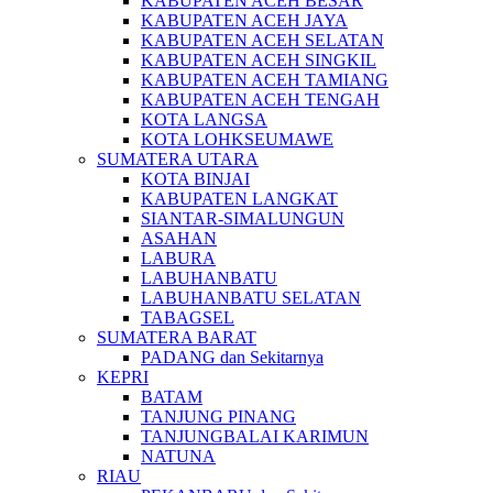
KABUPATEN ACEH BESAR
KABUPATEN ACEH JAYA
KABUPATEN ACEH SELATAN
KABUPATEN ACEH SINGKIL
KABUPATEN ACEH TAMIANG
KABUPATEN ACEH TENGAH
KOTA LANGSA
KOTA LOHKSEUMAWE
SUMATERA UTARA
KOTA BINJAI
KABUPATEN LANGKAT
SIANTAR-SIMALUNGUN
ASAHAN
LABURA
LABUHANBATU
LABUHANBATU SELATAN
TABAGSEL
SUMATERA BARAT
PADANG dan Sekitarnya
KEPRI
BATAM
TANJUNG PINANG
TANJUNGBALAI KARIMUN
NATUNA
RIAU