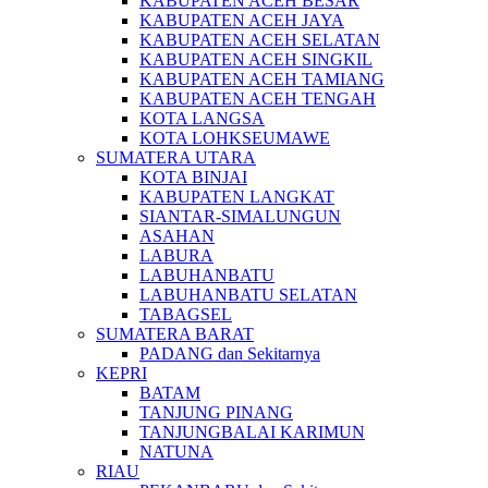
KABUPATEN ACEH BESAR
KABUPATEN ACEH JAYA
KABUPATEN ACEH SELATAN
KABUPATEN ACEH SINGKIL
KABUPATEN ACEH TAMIANG
KABUPATEN ACEH TENGAH
KOTA LANGSA
KOTA LOHKSEUMAWE
SUMATERA UTARA
KOTA BINJAI
KABUPATEN LANGKAT
SIANTAR-SIMALUNGUN
ASAHAN
LABURA
LABUHANBATU
LABUHANBATU SELATAN
TABAGSEL
SUMATERA BARAT
PADANG dan Sekitarnya
KEPRI
BATAM
TANJUNG PINANG
TANJUNGBALAI KARIMUN
NATUNA
RIAU