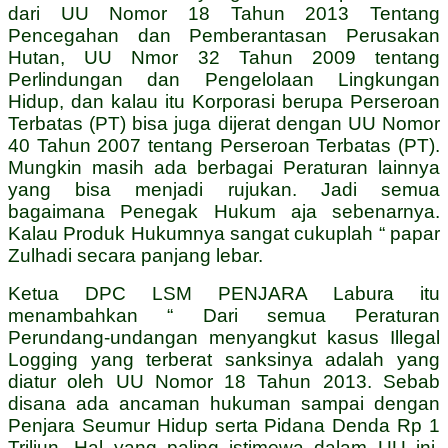
dari UU Nomor 18 Tahun 2013 Tentang
Pencegahan dan Pemberantasan Perusakan
Hutan, UU Nmor 32 Tahun 2009 tentang
Perlindungan dan Pengelolaan Lingkungan
Hidup, dan kalau itu Korporasi berupa Perseroan
Terbatas (PT) bisa juga dijerat dengan UU Nomor
40 Tahun 2007 tentang Perseroan Terbatas (PT).
Mungkin masih ada berbagai Peraturan lainnya
yang bisa menjadi rujukan. Jadi semua
bagaimana Penegak Hukum aja sebenarnya.
Kalau Produk Hukumnya sangat cukuplah “ papar
Zulhadi secara panjang lebar.
Ketua DPC LSM PENJARA Labura itu
menambahkan “ Dari semua Peraturan
Perundang-undangan menyangkut kasus Illegal
Logging yang terberat sanksinya adalah yang
diatur oleh UU Nomor 18 Tahun 2013. Sebab
disana ada ancaman hukuman sampai dengan
Penjara Seumur Hidup serta Pidana Denda Rp 1
Triliun. Hal yang paling istimewa dalam UU ini,