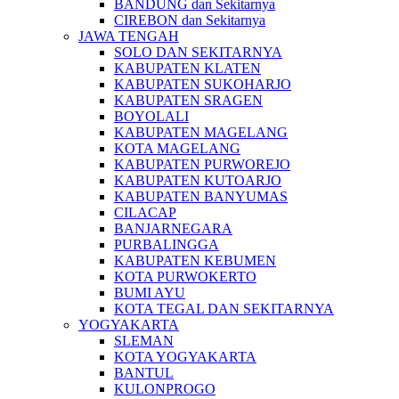
BANDUNG dan Sekitarnya
CIREBON dan Sekitarnya
JAWA TENGAH
SOLO DAN SEKITARNYA
KABUPATEN KLATEN
KABUPATEN SUKOHARJO
KABUPATEN SRAGEN
BOYOLALI
KABUPATEN MAGELANG
KOTA MAGELANG
KABUPATEN PURWOREJO
KABUPATEN KUTOARJO
KABUPATEN BANYUMAS
CILACAP
BANJARNEGARA
PURBALINGGA
KABUPATEN KEBUMEN
KOTA PURWOKERTO
BUMI AYU
KOTA TEGAL DAN SEKITARNYA
YOGYAKARTA
SLEMAN
KOTA YOGYAKARTA
BANTUL
KULONPROGO