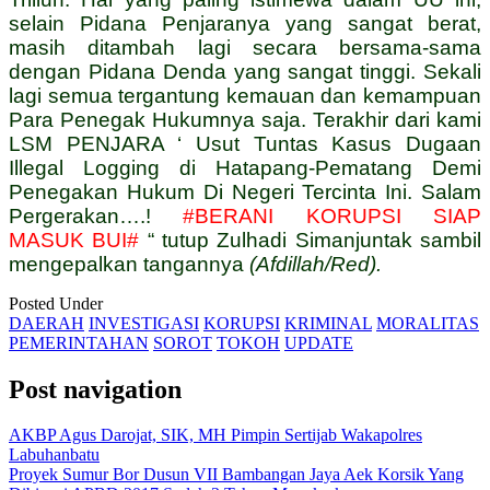
selain Pidana Penjaranya yang sangat berat,
masih ditambah lagi secara bersama-sama
dengan Pidana Denda yang sangat tinggi. Sekali
lagi semua tergantung kemauan dan kemampuan
Para Penegak Hukumnya saja. Terakhir dari kami
LSM PENJARA ‘ Usut Tuntas Kasus Dugaan
Illegal Logging di Hatapang-Pematang Demi
Penegakan Hukum Di Negeri Tercinta Ini. Salam
Pergerakan….!
#BERANI KORUPSI SIAP
MASUK BUI#
“ tutup Zulhadi Simanjuntak sambil
mengepalkan tangannya
(Afdillah/Red).
Posted Under
DAERAH
INVESTIGASI
KORUPSI
KRIMINAL
MORALITAS
PEMERINTAHAN
SOROT
TOKOH
UPDATE
Post navigation
AKBP Agus Darojat, SIK, MH Pimpin Sertijab Wakapolres
Labuhanbatu
Proyek Sumur Bor Dusun VII Bambangan Jaya Aek Korsik Yang