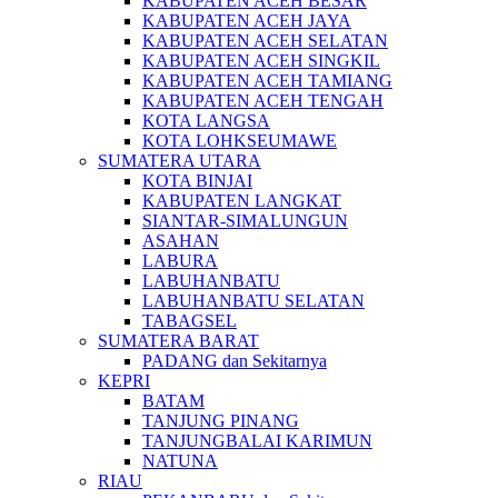
KABUPATEN ACEH BESAR
KABUPATEN ACEH JAYA
KABUPATEN ACEH SELATAN
KABUPATEN ACEH SINGKIL
KABUPATEN ACEH TAMIANG
KABUPATEN ACEH TENGAH
KOTA LANGSA
KOTA LOHKSEUMAWE
SUMATERA UTARA
KOTA BINJAI
KABUPATEN LANGKAT
SIANTAR-SIMALUNGUN
ASAHAN
LABURA
LABUHANBATU
LABUHANBATU SELATAN
TABAGSEL
SUMATERA BARAT
PADANG dan Sekitarnya
KEPRI
BATAM
TANJUNG PINANG
TANJUNGBALAI KARIMUN
NATUNA
RIAU