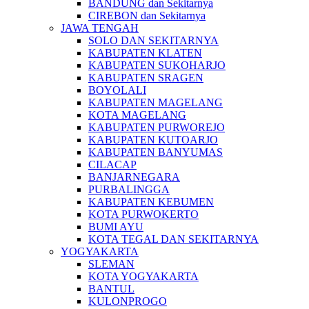
BANDUNG dan Sekitarnya
CIREBON dan Sekitarnya
JAWA TENGAH
SOLO DAN SEKITARNYA
KABUPATEN KLATEN
KABUPATEN SUKOHARJO
KABUPATEN SRAGEN
BOYOLALI
KABUPATEN MAGELANG
KOTA MAGELANG
KABUPATEN PURWOREJO
KABUPATEN KUTOARJO
KABUPATEN BANYUMAS
CILACAP
BANJARNEGARA
PURBALINGGA
KABUPATEN KEBUMEN
KOTA PURWOKERTO
BUMI AYU
KOTA TEGAL DAN SEKITARNYA
YOGYAKARTA
SLEMAN
KOTA YOGYAKARTA
BANTUL
KULONPROGO