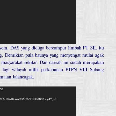
asem, DAS yang diduga bercampur limbah PT SIL itu
g. Demikian pula baunya yang menyengat mulai agak
asyarakat sekitar. Dan daerah ini sudah merupakan
lagi wilayah milik perkebunan PTPN VIII Subang
amatan Jalancagak.
und
/12/SALAH-SATU-WARGA-YANG-DITANYA.mp4?_=3