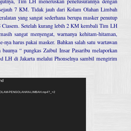
njutnya, Tim LH meneruskan penelusurannya dengan
 sejauh 7 KM. Tidak jauh dari Kolam Olahan Limbah
ralatan yang sangat sederhana berupa masker penutup
 Ciasem. Setelah kurang lebih 2 KM kembali Tim LH
asih sangat menyengat, warnanya kehitam-hitaman,
-nya harus pakai masker. Bahkan salah satu wartawan
 baunya “ pungkas Zaibul Insar Pasaribu melaporkan
ed LH di Jakarta melalui Phonselnya sambil mengirim
und
/12/KOLAM-PENGOLAHAN-LIMBAH.mp4?_=2