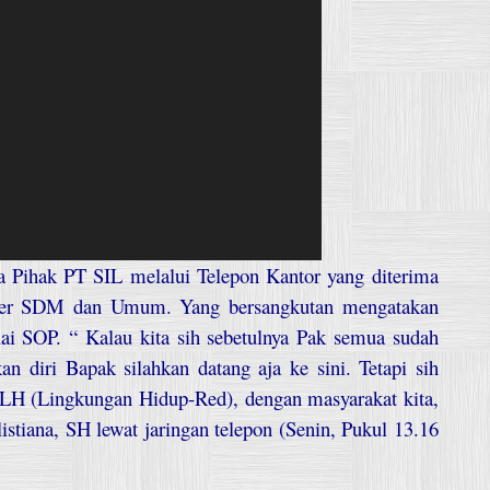
a Pihak PT SIL melalui Telepon Kantor yang diterima
nager SDM dan Umum. Yang bersangkutan mengatakan
i SOP. “ Kalau kita sih sebetulnya Pak semua sudah
n diri Bapak silahkan datang aja ke sini. Tetapi sih
an LH (Lingkungan Hidup-Red), dengan masyarakat kita,
listiana, SH lewat jaringan telepon (Senin, Pukul 13.16