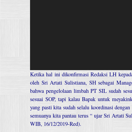
Ketika hal ini dikonfirmasi Redaksi LH kepad
oleh Sri Artati Sulistiana, SH sebagai Ma
bahwa pengelolaan limbah PT SIL sudah sesua
sesuai SOP, tapi kalau Bapak untuk meyakinka
yang pasti kita sudah selalu koordinasi deng
semuanya kita pantau terus “ ujar Sri Artati Su
WIB, 16/12/2019-Red).