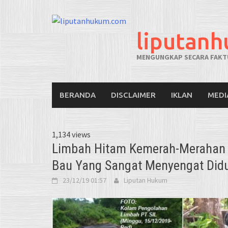
liputan
MENGUNGKAP SECARA FAKTU
BERANDA
DISCLAIMER
IKLAN
MEDI
1,134 views
Limbah Hitam Kemerah-Merahan 
Bau Yang Sangat Menyengat Didu
23/12/19 01:57
Liputan Hukum