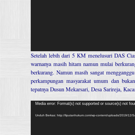
Setelah lebih dari 5 KM menelusuri DAS Ci
warnanya masih hitam namun mulai berkuran
berkurang. Namun masih sangat mengganggu m
perkampungan masyarakat umum dan bukan 
tepatnya Dusun Mekarsari, Desa Sarireja, Kac
Pemutar
Media error: Format(s) not supported or source(s) not fo
Video
Unduh Berkas: http://liputanhukum.com/wp-content/uploads/2019