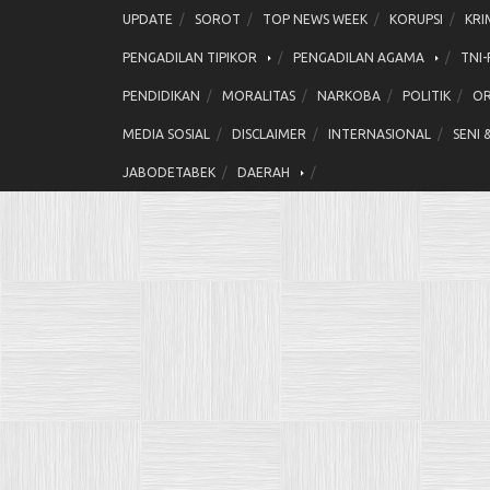
Skip
UPDATE
SOROT
TOP NEWS WEEK
KORUPSI
KRI
to
PENGADILAN TIPIKOR
PENGADILAN AGAMA
TNI-
content
PENDIDIKAN
MORALITAS
NARKOBA
POLITIK
OR
MEDIA SOSIAL
DISCLAIMER
INTERNASIONAL
SENI 
JABODETABEK
DAERAH