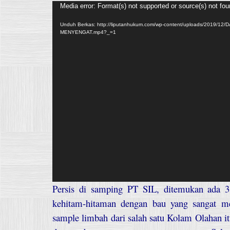
Pemutar
Media error: Format(s) not supported or source(s) not fo
Video
Unduh Berkas: http://liputanhukum.com/wp-content/uploads/2019
MENYENGAT.mp4?_=1
Persis di samping PT SIL, ditemukan ada 
kehitam-hitaman dengan bau yang sangat 
sample limbah dari salah satu Kolam Olahan i