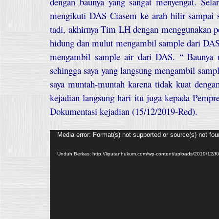
dengan baunya yang sangat menyengat. Sela
mengikuti DAS Ciasem ke arah hilir sampai
tadi, akhirnya Tim LH dengan menggunakan pe
hidung dan mulut mengambil sample dari DAS
mengambil sample air dari DAS. “ Baunya m
sehingga saya yang langsung mengambil sample
saya muntah-muntah karena tidak kuat dengan
kejadian langsung hari itu juga kepada Pempr
Dokumentasi kejadian (15/12/2019-Red).
Pemutar
Media error: Format(s) not supported or source(s) not fo
Video
Unduh Berkas: http://liputanhukum.com/wp-content/uploads/2019