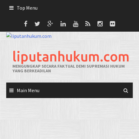
Skip
Top Menu
to
content
liputanhukum.com
MENGUNGKAP SECARA FAKTUAL DEMI SUPREMASI HUKUM
YANG BERKEADILAN
Main Menu