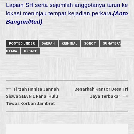
Lapian SH serta sejumlah anggotanya turun ke
lokasi meninjau tempat kejadian perkara
.(Anto
Bangun/Red)
POSTED UNDER
DAERAH
KRIMINAL
SOROT
SUMATERA
UTARA
UPDATE
Post
Firzah Hanisa Jannah
Benarkah Kantor Desa Tri
navigation
Siswa SMA N 1 Panai Hulu
Jaya Terbakar
Tewas Korban Jambret