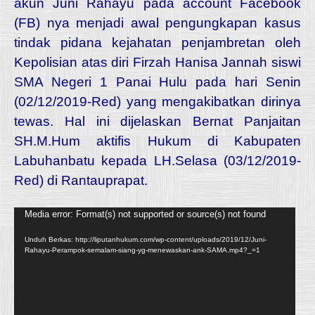
akun Juni Rahayu pada account Facebook
(FB) nya menjadi awal pengungkapan kasus
tindak pidana kejahatan penjambretan oleh
Kepolisian atas diri Firzah Hanisa Jannah siswi
SMA Negeri 1 Panai Hulu pada hari Senin
(02/12/2019-Red) yang mengakibatkan dirinya
tewas. Hal ini dijelaskan Bernat Panjaitan
SH.M.Hum aktifis Hukum di Kabupaten
Labuhanbatu kepada LH.Selasa (03/12/2019-
Red) di Rantauprapat.
Pemutar
Media error: Format(s) not supported or source(s) not found
Video
Unduh Berkas: http://liputanhukum.com/wp-content/uploads/2019/12/Juni-
Rahayu-Perampok-semalam-siang-yg-menewaskan-ank-SAMA.mp4?_=1