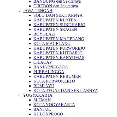
BANDUNG dan Sekitarnya
CIREBON dan Sekitarnya
JAWA TENGAH
SOLO DAN SEKITARNYA
KABUPATEN KLATEN
KABUPATEN SUKOHARJO
KABUPATEN SRAGEN
BOYOLALI
KABUPATEN MAGELANG
KOTA MAGELANG
KABUPATEN PURWOREJO
KABUPATEN KUTOARJO
KABUPATEN BANYUMAS
CILACAP
BANJARNEGARA
PURBALINGGA
KABUPATEN KEBUMEN
KOTA PURWOKERTO
BUMI AYU
KOTA TEGAL DAN SEKITARNYA
YOGYAKARTA
SLEMAN
KOTA YOGYAKARTA
BANTUL
KULONPROGO