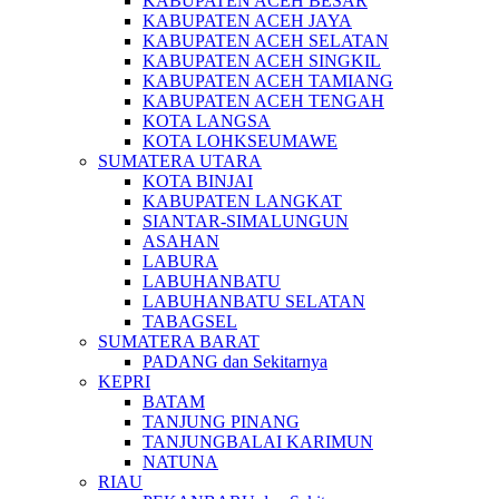
KABUPATEN ACEH BESAR
KABUPATEN ACEH JAYA
KABUPATEN ACEH SELATAN
KABUPATEN ACEH SINGKIL
KABUPATEN ACEH TAMIANG
KABUPATEN ACEH TENGAH
KOTA LANGSA
KOTA LOHKSEUMAWE
SUMATERA UTARA
KOTA BINJAI
KABUPATEN LANGKAT
SIANTAR-SIMALUNGUN
ASAHAN
LABURA
LABUHANBATU
LABUHANBATU SELATAN
TABAGSEL
SUMATERA BARAT
PADANG dan Sekitarnya
KEPRI
BATAM
TANJUNG PINANG
TANJUNGBALAI KARIMUN
NATUNA
RIAU