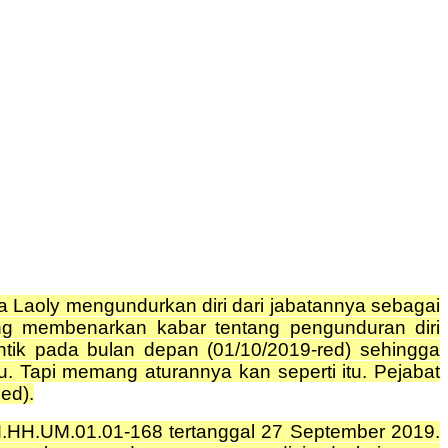
Laoly mengundurkan diri dari jabatannya sebagai
g membenarkan kabar tentang pengunduran diri
tik pada bulan depan (01/10/2019-red) sehingga
u. Tapi memang aturannya kan seperti itu. Pejabat
ed).
.HH.UM.01.01-168 tertanggal 27 September 2019.