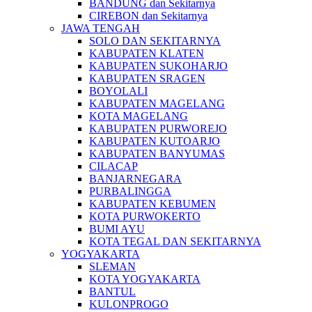
BANDUNG dan Sekitarnya
CIREBON dan Sekitarnya
JAWA TENGAH
SOLO DAN SEKITARNYA
KABUPATEN KLATEN
KABUPATEN SUKOHARJO
KABUPATEN SRAGEN
BOYOLALI
KABUPATEN MAGELANG
KOTA MAGELANG
KABUPATEN PURWOREJO
KABUPATEN KUTOARJO
KABUPATEN BANYUMAS
CILACAP
BANJARNEGARA
PURBALINGGA
KABUPATEN KEBUMEN
KOTA PURWOKERTO
BUMI AYU
KOTA TEGAL DAN SEKITARNYA
YOGYAKARTA
SLEMAN
KOTA YOGYAKARTA
BANTUL
KULONPROGO