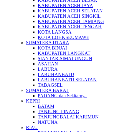
KABUPATEN ACEH BESAR
KABUPATEN ACEH JAYA
KABUPATEN ACEH SELATAN
KABUPATEN ACEH SINGKIL
KABUPATEN ACEH TAMIANG
KABUPATEN ACEH TENGAH
KOTA LANGSA
KOTA LOHKSEUMAWE
SUMATERA UTARA
KOTA BINJAI
KABUPATEN LANGKAT
SIANTAR-SIMALUNGUN
ASAHAN
LABURA
LABUHANBATU
LABUHANBATU SELATAN
TABAGSEL
SUMATERA BARAT
PADANG dan Sekitarnya
KEPRI
BATAM
TANJUNG PINANG
TANJUNGBALAI KARIMUN
NATUNA
RIAU