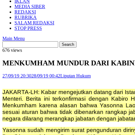
IKLAN
MEDIA SIBER
REDAKSI
RUBRIKA
SALAM REDAKSI
STOP PRESS
Main Menu
676 views
MENKUMHAM MUNDUR DARI KABINET
27/09/19 20:30
28/09/19 00:42
Liputan Hukum
JAKARTA-LH: Kabar mengejutkan datang dari Ista
Menteri. Berita ini terkonfirmasi dengan Ka
Menkumham karena alasan bahwa Yasonna Laoly t
sesuai aturan bahwa tidak dibenarkan rangkap jab
negara dilarang merangkap jabatan dengan jabata
Yasonna sudah mengirim surat pengunduran diri