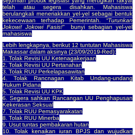
sejumlah produk legislasi yang merugikan rakyat
telah atau segera disahkan. Mahasiswa
berulangkali meneriakkan yel-yel sebagai bentuk
kekecewaan terhadap Pemerintah.
“Turunkan
Jokowi! Jokowi Fasis!”
bunyi sebagian yel-yel
mahasiswa
Lebih lengkapnya, berikut 12 tuntutan Mahasiswa
Makassar dalam aksinya (23/09/2019-Red):
1. Tolak Revisi UU Ketenagakerjaan
2. Tolak Revisi UU Pertanahan
3. Tolak RUU Perkelapasawitan
4. Tolak Rancnagan Kitab Undang-undang
Hukum Pidana
5. Tolak Revisi UU KPK
6. Segera sahkan Rancangan UU Penghapusan
Kekerasan Seksual
7. Tolak RUU Pemasyarakatan
8. Tolak RUU Minerba
9. Usut tuntas pembakaran hutan
10. Tolak kenaikan iuran BPJS dan wujudkan