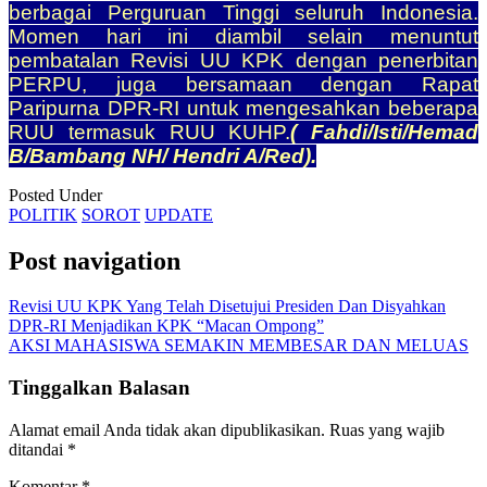
berbagai Perguruan Tinggi seluruh Indonesia.
Momen hari ini diambil selain menuntut
pembatalan Revisi UU KPK dengan penerbitan
PERPU, juga bersamaan dengan Rapat
Paripurna DPR-RI untuk mengesahkan beberapa
RUU termasuk RUU KUHP.
( Fahdi/Isti/Hemad
B/Bambang NH/ Hendri A/Red).
Posted Under
POLITIK
SOROT
UPDATE
Post navigation
Revisi UU KPK Yang Telah Disetujui Presiden Dan Disyahkan
DPR-RI Menjadikan KPK “Macan Ompong”
AKSI MAHASISWA SEMAKIN MEMBESAR DAN MELUAS
Tinggalkan Balasan
Alamat email Anda tidak akan dipublikasikan.
Ruas yang wajib
ditandai
*
Komentar
*