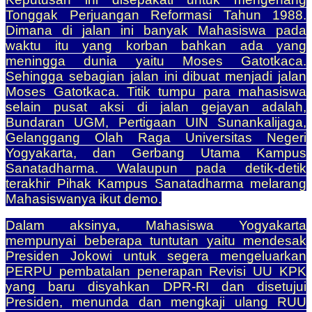
Tonggak Perjuangan Reformasi Tahun 1988.
Dimana di jalan ini banyak Mahasiswa pada
waktu itu yang korban bahkan ada yang
meningga dunia yaitu Moses Gatotkaca.
Sehingga sebagian jalan ini dibuat menjadi jalan
Moses Gatotkaca. Titik tumpu para mahasiswa
selain pusat aksi di jalan gejayan adalah,
Bundaran UGM, Pertigaan UIN Sunankalijaga,
Gelanggang Olah Raga Universitas Negeri
Yogyakarta, dan Gerbang Utama Kampus
Sanatadharma. Walaupun pada detik-detik
terakhir Pihak Kampus Sanatadharma melarang
Mahasiswanya ikut demo.
Dalam aksinya, Mahasiswa Yogyakarta
mempunyai beberapa tuntutan yaitu mendesak
Presiden Jokowi untuk segera mengeluarkan
PERPU pembatalan penerapan Revisi UU KPK
yang baru disyahkan DPR-RI dan disetujui
Presiden, menunda dan mengkaji ulang RUU