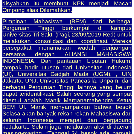
disyahkan itu membuat KPK menjadi Macan
Ompong alias Dilemahkan.
Pimpinan Mahasiswa (BEM) dari berbagai
Perguruan Tinggi berkumpul di kampus
Universitas Tri Sakti (Pagi, 23/09/2019-Red) untuk
melakukan konsolidasi dan koordinasi. Mereka
bersepakat menamakan wadah perjuangan
bersama dengan ALIANSI MAHASISWA
INDONESIA. Dari pantauan Liputan Hukum,
tampak hadir utusan dari Univesitas Indonesia
(UI), Universitas Gadjah Mada (UGM), , UIN
Jakarta, UNJ, Universitas Pancasila, Unpam, dan
berbagai Perguruan Tinggi lainnya yang belum
dapat teridentifikasi. Salah seorang yang sempat
ditemui adalah Manik Marganamahendra Ketua
BEM UI. Manik menyampaikan bahwa besok
Selasa akan banyak rekan-rekan Mahasiswa dari
seluruh Indonesia merapat dan bergabung
keJakarta. Selain juga melakukan aksi di daerah
masing-masing. “Tanggal 24 besok ada banyak