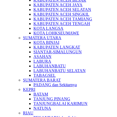
KABUPATEN ACEH BESAR
KABUPATEN ACEH JAYA
KABUPATEN ACEH SELATAN
KABUPATEN ACEH SINGKIL
KABUPATEN ACEH TAMIANG
KABUPATEN ACEH TENGAH
KOTA LANGSA
KOTA LOHKSEUMAWE
SUMATERA UTARA
KOTA BINJAI
KABUPATEN LANGKAT
SIANTAR-SIMALUNGUN
ASAHAN
LABURA
LABUHANBATU
LABUHANBATU SELATAN
TABAGSEL
SUMATERA BARAT
PADANG dan Sekitarnya
KEPRI
BATAM
TANJUNG PINANG
TANJUNGBALAI KARIMUN
NATUNA
RIAU