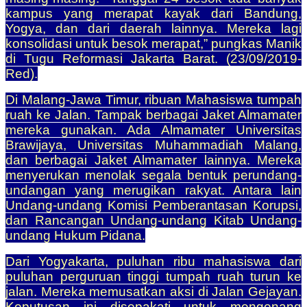
kampus yang merapat kayak dari Bandung,
Yogya, dan dari daerah lainnya. Mereka lagi
konsolidasi untuk besok merapat,” pungkas Manik
di Tugu Reformasi Jakarta Barat. (23/09/2019-
Red).
Di Malang-Jawa Timur, ribuan Mahasiswa tumpah
ruah ke Jalan. Tampak berbagai Jaket Almamater
mereka gunakan. Ada Almamater Universitas
Brawijaya, Universitas Muhammadiah Malang,
dan berbagai Jaket Almamater lainnya. Mereka
menyerukan menolak segala bentuk perundang-
undangan yang merugikan rakyat. Antara lain
Undang-undang Komisi Pemberantasan Korupsi,
dan Rancangan Undang-undang Kitab Undang-
undang Hukum Pidana.
Dari Yogyakarta, puluhan ribu mahasiswa dari
puluhan perguruan tinggi tumpah ruah turun ke
jalan. Mereka memusatkan aksi di Jalan Gejayan.
Keputusan ini disepakati untuk mengenang