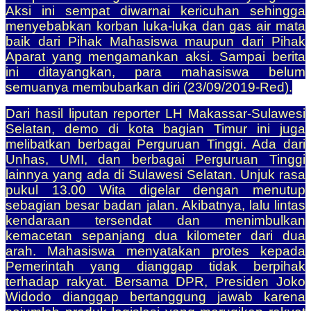
Aksi ini sempat diwarnai kericuhan sehingga
menyebabkan korban luka-luka dan gas air mata
baik dari Pihak Mahasiswa maupun dari Pihak
Aparat yang mengamankan aksi. Sampai berita
ini ditayangkan, para mahasiswa belum
semuanya membubarkan diri (23/09/2019-Red).
Dari hasil liputan reporter LH Makassar-Sulawesi
Selatan, demo di kota bagian Timur ini juga
melibatkan berbagai Perguruan Tinggi. Ada dari
Unhas, UMI, dan berbagai Perguruan Tinggi
lainnya yang ada di Sulawesi Selatan. Unjuk rasa
pukul 13.00 Wita digelar dengan menutup
sebagian besar badan jalan. Akibatnya, lalu lintas
kendaraan tersendat dan menimbulkan
kemacetan sepanjang dua kilometer dari dua
arah. Mahasiswa menyatakan protes kepada
Pemerintah yang dianggap tidak berpihak
terhadap rakyat. Bersama DPR, Presiden Joko
Widodo dianggap bertanggung jawab karena