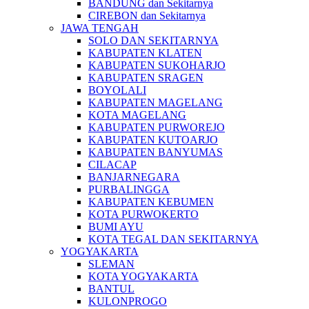
BANDUNG dan Sekitarnya
CIREBON dan Sekitarnya
JAWA TENGAH
SOLO DAN SEKITARNYA
KABUPATEN KLATEN
KABUPATEN SUKOHARJO
KABUPATEN SRAGEN
BOYOLALI
KABUPATEN MAGELANG
KOTA MAGELANG
KABUPATEN PURWOREJO
KABUPATEN KUTOARJO
KABUPATEN BANYUMAS
CILACAP
BANJARNEGARA
PURBALINGGA
KABUPATEN KEBUMEN
KOTA PURWOKERTO
BUMI AYU
KOTA TEGAL DAN SEKITARNYA
YOGYAKARTA
SLEMAN
KOTA YOGYAKARTA
BANTUL
KULONPROGO