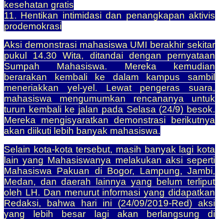
kesehatan gratis
11. Hentikan intimidasi dan penangkapan aktivis
prodemokrasi
Aksi demonstrasi mahasiswa UMI berakhir sekitar
pukul 14.30 Wita, ditandai dengan pernyataan
Sumpah Mahasiswa. Mereka kemudian
berarakan kembali ke dalam kampus sambil
meneriakkan yel-yel.
Lewat pengeras suara,
mahasiswa mengumumkan rencananya untuk
turun kembali ke jalan pada Selasa (24/9) besok.
Mereka mengisyaratkan demonstrasi berikutnya
akan diikuti lebih banyak mahasiswa.
Selain kota-kota tersebut, masih banyak lagi kota
lain yang Mahasiswanya melakukan aksi seperti
Mahasiswa Pakuan di Bogor, Lampung, Jambi,
Medan, dan daerah lainnya yang belum terliput
oleh LH. Dan menurut informasi yang didapatkan
Redaksi, bahwa hari ini (24/09/2019-Red) aksi
yang lebih besar lagi akan berlangsung di