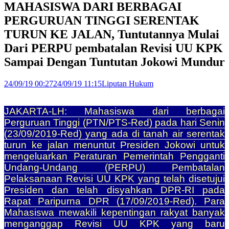
MAHASISWA DARI BERBAGAI
PERGURUAN TINGGI SERENTAK
TURUN KE JALAN, Tuntutannya Mulai
Dari PERPU pembatalan Revisi UU KPK
Sampai Dengan Tuntutan Jokowi Mundur
24/09/19 00:27
24/09/19 11:15
Liputan Hukum
JAKARTA-LH: Mahasiswa dari berbagai
Perguruan Tinggi (PTN/PTS-Red) pada hari Senin
(23/09/2019-Red) yang ada di tanah air serentak
turun ke jalan menuntut Presiden Jokowi untuk
mengeluarkan Peraturan Pemerintah Pengganti
Undang-Undang (PERPU) Pembatalan
Pelaksanaan Revisi UU KPK yang telah disetujui
Presiden dan telah disyahkan DPR-RI pada
Rapat Paripurna DPR (17/09/2019-Red). Para
Mahasiswa mewakili kepentingan rakyat banyak
menganggap Revisi UU KPK yang baru