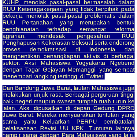
KUHP, menolak pasal-pasal bermasalah dalam
RUU Ketenagakerjaan yang
tidak berpihak pada
pekerja, menolak pasal-pasal problematis dalam
RUU Pertanahan yang merupakan bentuk
penghianatan terhadap semangat reforma
agrarian, mendesak pengesahan RUU
Penghapusan Kekerasan Seksual serta endorong
proses demokratisasi di Indonesia dan
menghentikan penangkapan aktivis di berbagai
sektor. Aksi Mahasiswa Yogyakarta Ngetrend
dengan Tagar Gejayan Memanggil yang sempat
menempati rangking tertinggi di Twitter.
Dari Bandung Jawa Barat, lautan Mahasiswa juga
melakukan unjuk rasa. Berbagai perguruan tinggi
baik negeri maupun swasta tumpah ruah turun ke
jalan. Aksi dipusatkan di depan Gedung DPRD
Jawa Barat. Mereka menyuarakan tuntutan yang
sama yaitu Keluarkan PERPU pembatalan
pelaksanaan Revisi UU KPK. Tuntutan lainnya
hampir sama dengan Para Mahasiswa yang lain.