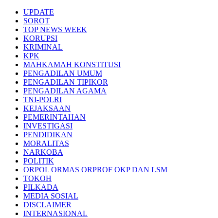
Skip
UPDATE
to
SOROT
content
TOP NEWS WEEK
KORUPSI
KRIMINAL
KPK
MAHKAMAH KONSTITUSI
PENGADILAN UMUM
PENGADILAN TIPIKOR
PENGADILAN AGAMA
TNI-POLRI
KEJAKSAAN
PEMERINTAHAN
INVESTIGASI
PENDIDIKAN
MORALITAS
NARKOBA
POLITIK
ORPOL ORMAS ORPROF OKP DAN LSM
TOKOH
PILKADA
MEDIA SOSIAL
DISCLAIMER
INTERNASIONAL