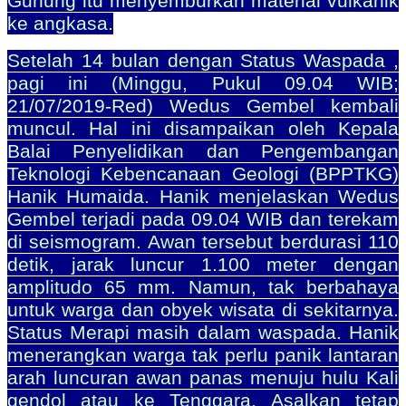
Gunung itu menyemburkan material vulkanik
ke angkasa.
Setelah 14 bulan dengan Status Waspada ,
pagi ini (Minggu, Pukul 09.04 WIB;
21/07/2019-Red) Wedus Gembel kembali
muncul.
Hal ini disampaikan oleh Kepala
Balai Penyelidikan dan Pengembangan
Teknologi Kebencanaan Geologi (BPPTKG)
Hanik Humaida. Hanik menjelaskan Wedus
Gembel terjadi pada 09.04 WIB dan terekam
di seismogram. Awan tersebut berdurasi 110
detik, jarak luncur 1.100 meter dengan
amplitudo 65 mm. Namun, tak berbahaya
untuk warga dan obyek wisata di sekitarnya.
Status Merapi masih dalam waspada. Hanik
menerangkan warga tak perlu panik lantaran
arah luncuran awan panas menuju hulu Kali
gendol atau ke Tenggara. Asalkan tetap