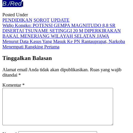
B./Re
d
)
Posted Under
PENDIDIKAN
SOROT
UPDATE
Post
Widjo Kongko: POTENSI GEMPA MAGNITUDO 8,8 SR
DISERTAI TSUNAME SETINGGI 20 M DIPERKIRAKAN
navigation
BAKAL MENERJANG WILAYAH SELATAN JAWA
Menurut Data Kasus Yang Masuk Ke PN Rantauprapat, Narkoba
Menempati Rangking Pertama
Tinggalkan Balasan
Alamat email Anda tidak akan dipublikasikan.
Ruas yang wajib
ditandai
*
Komentar
*