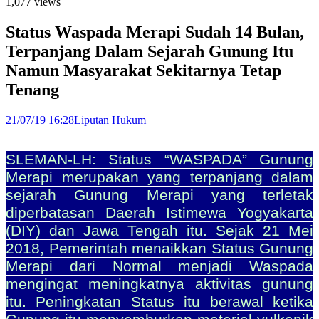
1,077 views
Status Waspada Merapi Sudah 14 Bulan,
Terpanjang Dalam Sejarah Gunung Itu
Namun Masyarakat Sekitarnya Tetap
Tenang
21/07/19 16:28
Liputan Hukum
SLEMAN-LH: Status “WASPADA” Gunung
Merapi merupakan yang terpanjang dalam
sejarah Gunung Merapi yang terletak
diperbatasan Daerah Istimewa Yogyakarta
(DIY) dan Jawa Tengah itu. Sejak 21 Mei
2018, Pemerintah menaikkan Status Gunung
Merapi dari Normal menjadi Waspada
mengingat meningkatnya aktivitas gunung
itu.
Peningkatan Status itu berawal ketika