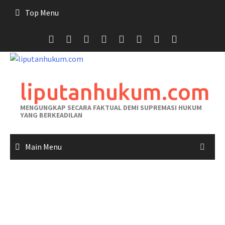
Skip
Top Menu
to
content
liputanhukum.com
MENGUNGKAP SECARA FAKTUAL DEMI SUPREMASI HUKUM
YANG BERKEADILAN
Main Menu