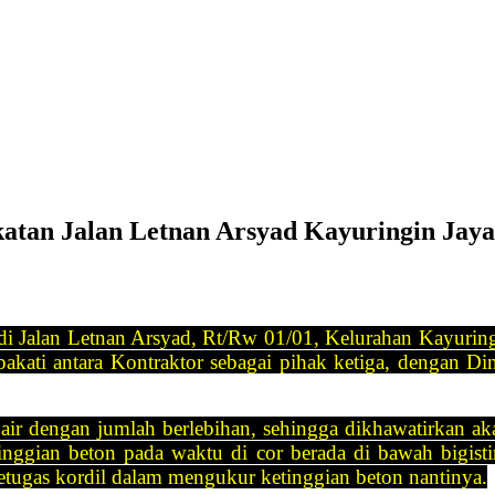
atan Jalan Letnan Arsyad Kayuringin Jaya
i Jalan Letnan Arsyad, Rt/Rw 01/01, Kelurahan Kayuring
 sepakati antara Kontraktor sebagai pihak ketiga, deng
air dengan jumlah berlebihan, sehingga dikhawatirkan aka
etinggian beton pada waktu di cor berada di bawah bigist
etugas kordil dalam mengukur ketinggian beton nantinya.