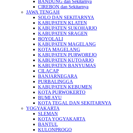
BANDUNG dan Sekitarnya
CIREBON dan Sekitarnya
JAWA TENGAH
SOLO DAN SEKITARNYA
KABUPATEN KLATEN
KABUPATEN SUKOHARJO
KABUPATEN SRAGEN
BOYOLALI
KABUPATEN MAGELANG
KOTA MAGELANG
KABUPATEN PURWOREJO
KABUPATEN KUTOARJO
KABUPATEN BANYUMAS
CILACAP
BANJARNEGARA
PURBALINGGA
KABUPATEN KEBUMEN
KOTA PURWOKERTO
BUMI AYU
KOTA TEGAL DAN SEKITARNYA
YOGYAKARTA
SLEMAN
KOTA YOGYAKARTA
BANTUL
KULONPROGO