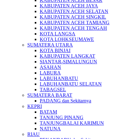
KABUPATEN ACEH BESAR
KABUPATEN ACEH JAYA
KABUPATEN ACEH SELATAN
KABUPATEN ACEH SINGKIL
KABUPATEN ACEH TAMIANG
KABUPATEN ACEH TENGAH
KOTA LANGSA
KOTA LOHKSEUMAWE
SUMATERA UTARA
KOTA BINJAI
KABUPATEN LANGKAT
SIANTAR-SIMALUNGUN
ASAHAN
LABURA
LABUHANBATU
LABUHANBATU SELATAN
TABAGSEL
SUMATERA BARAT
PADANG dan Sekitarnya
KEPRI
BATAM
TANJUNG PINANG
TANJUNGBALAI KARIMUN
NATUNA
RIAU