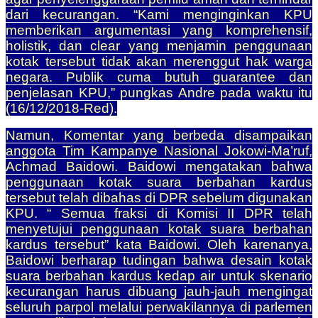
dari kecurangan. “Kami menginginkan KPU
memberikan argumentasi yang komprehensif,
holistik, dan clear yang menjamin penggunaan
kotak tersebut tidak akan merenggut hak warga
negara. Publik cuma butuh guarantee dan
penjelasan KPU,” pungkas Andre pada waktu itu
(16/12/2018-Red).
Namun, Komentar yang berbeda disampaikan
anggota Tim Kampanye Nasional Jokowi-Ma’ruf,
Achmad Baidowi. Baidowi mengatakan bahwa
penggunaan kotak suara berbahan kardus
tersebut telah dibahas di DPR sebelum digunakan
KPU. “ Semua fraksi di Komisi II DPR telah
menyetujui penggunaan kotak suara berbahan
kardus tersebut” kata Baidowi. Oleh karenanya,
Baidowi berharap tudingan bahwa desain kotak
suara berbahan kardus kedap air untuk skenario
kecurangan harus dibuang jauh-jauh mengingat
seluruh parpol melalui perwakilannya di parlemen