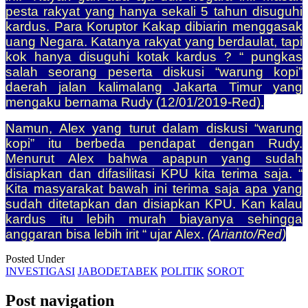
pesta rakyat yang hanya sekali 5 tahun disuguhi
kardus. Para Koruptor Kakap dibiarin menggasak
uang Negara. Katanya rakyat yang berdaulat, tapi
kok hanya disuguhi kotak kardus ? “ pungkas
salah seorang peserta diskusi “warung kopi”
daerah jalan kalimalang Jakarta Timur yang
mengaku bernama Rudy (12/01/2019-Red).
Namun, Alex yang turut dalam diskusi “warung
kopi” itu berbeda pendapat dengan Rudy.
Menurut Alex bahwa apapun yang sudah
disiapkan dan difasilitasi KPU kita terima saja. “
Kita masyarakat bawah ini terima saja apa yang
sudah ditetapkan dan disiapkan KPU. Kan kalau
kardus itu lebih murah biayanya sehingga
anggaran bisa lebih irit “ ujar Alex.
(Arianto/Red)
Posted Under
INVESTIGASI
JABODETABEK
POLITIK
SOROT
Post navigation