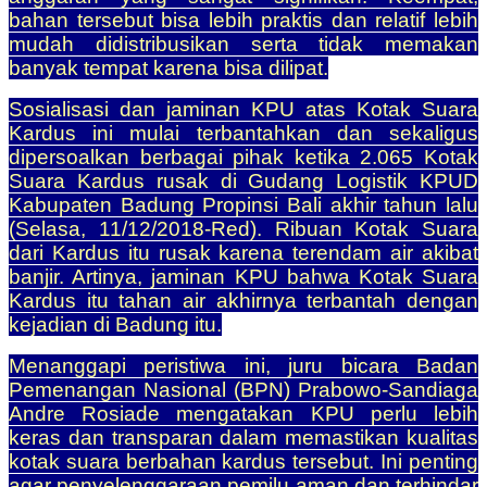
bahan tersebut bisa lebih praktis dan relatif lebih
mudah didistribusikan serta tidak memakan
banyak tempat karena bisa dilipat.
Sosialisasi dan jaminan KPU atas Kotak Suara
Kardus ini mulai terbantahkan dan sekaligus
dipersoalkan berbagai pihak ketika 2.065 Kotak
Suara Kardus rusak di Gudang Logistik KPUD
Kabupaten Badung Propinsi Bali akhir tahun lalu
(Selasa, 11/12/2018-Red). Ribuan Kotak Suara
dari Kardus itu rusak karena terendam air akibat
banjir. Artinya, jaminan KPU bahwa Kotak Suara
Kardus itu tahan air akhirnya terbantah dengan
kejadian di Badung itu.
Menanggapi peristiwa ini, juru bicara Badan
Pemenangan Nasional (BPN) Prabowo-Sandiaga
Andre Rosiade mengatakan KPU perlu lebih
keras dan transparan dalam memastikan kualitas
kotak suara berbahan kardus tersebut. Ini penting
agar penyelenggaraan pemilu aman dan terhindar