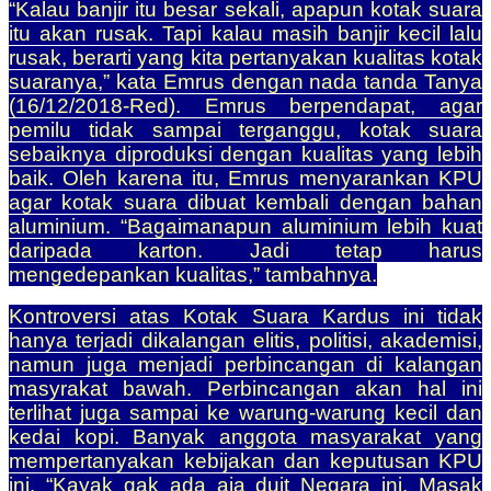
“Kalau banjir itu besar sekali, apapun kotak suara
itu akan rusak. Tapi kalau masih banjir kecil lalu
rusak, berarti yang kita pertanyakan kualitas kotak
suaranya,” kata Emrus dengan nada tanda Tanya
(16/12/2018-Red). Emrus berpendapat, agar
pemilu tidak sampai terganggu, kotak suara
sebaiknya diproduksi dengan kualitas yang lebih
baik. Oleh karena itu, Emrus menyarankan KPU
agar kotak suara dibuat kembali dengan bahan
aluminium. “Bagaimanapun aluminium lebih kuat
daripada karton. Jadi tetap harus
mengedepankan kualitas,” tambahnya.
Kontroversi atas Kotak Suara Kardus ini tidak
hanya terjadi dikalangan elitis, politisi, akademisi,
namun juga menjadi perbincangan di kalangan
masyrakat bawah. Perbincangan akan hal ini
terlihat juga sampai ke warung-warung kecil dan
kedai kopi. Banyak anggota masyarakat yang
mempertanyakan kebijakan dan keputusan KPU
ini. “Kayak gak ada aja duit Negara ini. Masak