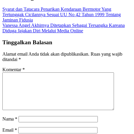
Syarat dan Tatacara Penarikan Kendaraan Bermotor Yang
Tertunggak Cicilannya Sesuai UU No 42 Tahun 1999 Tentang
Jaminan Fidusia
Vanessa Angel Akhirnya Ditetapkan Sebagai Tersangka Kareana
Diduga Jajakan Diri Melalui Media Online
Tinggalkan Balasan
Alamat email Anda tidak akan dipublikasikan.
Ruas yang wajib
ditandai
*
Komentar
*
Nama
*
Email
*