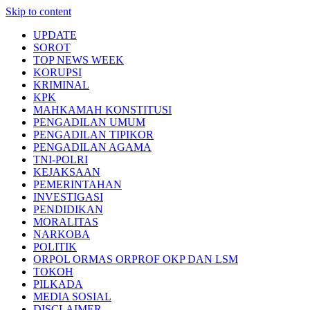
Skip to content
UPDATE
SOROT
TOP NEWS WEEK
KORUPSI
KRIMINAL
KPK
MAHKAMAH KONSTITUSI
PENGADILAN UMUM
PENGADILAN TIPIKOR
PENGADILAN AGAMA
TNI-POLRI
KEJAKSAAN
PEMERINTAHAN
INVESTIGASI
PENDIDIKAN
MORALITAS
NARKOBA
POLITIK
ORPOL ORMAS ORPROF OKP DAN LSM
TOKOH
PILKADA
MEDIA SOSIAL
DISCLAIMER