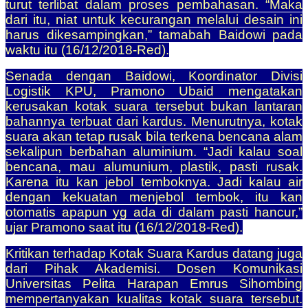
turut terlibat dalam proses pembahasan. “Maka
dari itu, niat untuk kecurangan melalui desain ini
harus dikesampingkan,” tamabah Baidowi pada
waktu itu (16/12/2018-Red).
Senada dengan Baidowi, Koordinator Divisi
Logistik KPU, Pramono Ubaid mengatakan
kerusakan kotak suara tersebut bukan lantaran
bahannya terbuat dari kardus. Menurutnya, kotak
suara akan tetap rusak bila terkena bencana alam
sekalipun berbahan aluminium. “Jadi kalau soal
bencana, mau alumunium, plastik, pasti rusak.
Karena itu kan jebol temboknya. Jadi kalau air
dengan kekuatan menjebol tembok, itu kan
otomatis apapun yg ada di dalam pasti hancur,”
ujar Pramono saat itu (16/12/2018-Red).
Kritikan terhadap Kotak Suara Kardus datang juga
dari Pihak Akademisi. Dosen Komunikasi
Universitas Pelita Harapan Emrus Sihombing
mempertanyakan kualitas kotak suara tersebut.