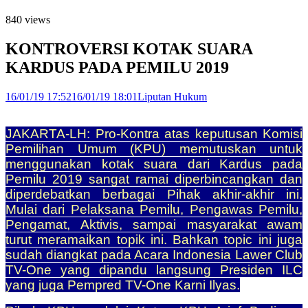
840 views
KONTROVERSI KOTAK SUARA
KARDUS PADA PEMILU 2019
16/01/19 17:52
16/01/19 18:01
Liputan Hukum
JAKARTA-LH: Pro-Kontra atas keputusan Komisi
Pemilihan Umum (KPU) memutuskan untuk
menggunakan kotak suara dari Kardus pada
Pemilu 2019 sangat ramai diperbincangkan dan
diperdebatkan berbagai Pihak akhir-akhir ini.
Mulai dari Pelaksana Pemilu, Pengawas Pemilu,
Pengamat, Aktivis, sampai masyarakat awam
turut meramaikan topik ini. Bahkan topic ini juga
sudah diangkat pada Acara Indonesia Lawer Club
TV-One yang dipandu langsung Presiden ILC
yang juga Pempred TV-One Karni Ilyas.