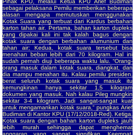
Pihak KPU, melalui Ketua KPU Arief Budiman
sebagai pelaksana Pemilu memberikan beberapa
alasan mengapa memutuskan menggunakan
Kotak Suara yang terbuat dari Kardus berbahan
karton tahan air. Pertama, bahan karton dupleks
yang dipakai kali ini tak kalah bagus dengan
kotak suara dengan berbahan alumunium dan
tahan air; Kedua, kotak suara tersebut bisa
menahan beban lebih dari 70 kilogram. Hal ini
sudah pernah diuji beberapa waktu lalu. “Orang-
orang masuk dalam kotak suara, diangkat, dan
dia mampu menahan itu. Kalau pemilu presiden,
berat seluruh kotak suara yang masuk itu
kemungkinan hanya sekitar 1,5 kilogram
dokumen yang masuk. Nah kalau Pileg mungkin
sekitar 3-4 kilogram. Jadi sangat-sangat kuat
untuk mengamankan kotak suara,” pungkas Arief
Budiman di Kantor KPU (17/12/2018-Red). Ketiga,
Kotak suara dengan bahan karton dupleks jauh
lebih murah sehingga dapat menghemat
anggaran yang sangat signifikan. Keempat,