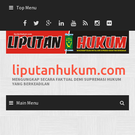
Skip
Top Menu
to
content
liputanhukum.com
MENGUNGKAP SECARA FAKTUAL DEMI SUPREMASI HUKUM
YANG BERKEADILAN
Main Menu