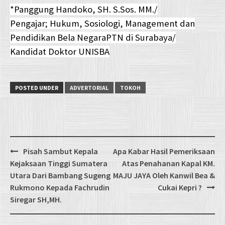
*Panggung Handoko, SH. S.Sos. MM./
Pengajar; Hukum, Sosiologi, Management dan
Pendidikan Bela NegaraPTN di Surabaya/
Kandidat Doktor UNISBA
POSTED UNDER
ADVERTORIAL
TOKOH
Post
Pisah Sambut Kepala
Apa Kabar Hasil Pemeriksaan
navigation
Kejaksaan Tinggi Sumatera
Atas Penahanan Kapal KM.
Utara Dari Bambang Sugeng
MAJU JAYA Oleh Kanwil Bea &
Rukmono Kepada Fachrudin
Cukai Kepri ?
Siregar SH,MH.