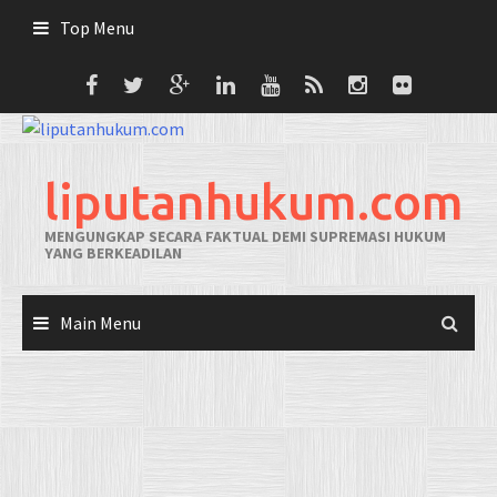
Skip
Top Menu
to
content
liputanhukum.com
MENGUNGKAP SECARA FAKTUAL DEMI SUPREMASI HUKUM
YANG BERKEADILAN
Main Menu