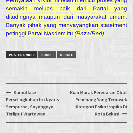
Pernyataan Viktor ini telah memicu protes yang
semakin meluas baik dari Partai yang
ditudingnya maupun dari masyarakat umum.
Banyak pihak yang menyayangkan statetment
petinggi Partai Nasdem itu.
(Raza/Red)
POSTED UNDER
SOROT
UPDATE
Post
Kamuflase
Kian Marak Peredaran Obat
navigation
Perselingkuhan Itu Nyaris
Penenang Yang Temasuk
Sempurna, Sayangnya
Kategori Psikotropika Di
Terliput Wartawan
Kota Bekasi