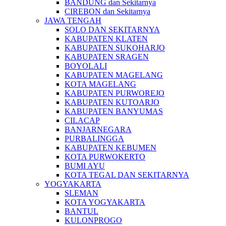
BANDUNG dan Sekitarnya
CIREBON dan Sekitarnya
JAWA TENGAH
SOLO DAN SEKITARNYA
KABUPATEN KLATEN
KABUPATEN SUKOHARJO
KABUPATEN SRAGEN
BOYOLALI
KABUPATEN MAGELANG
KOTA MAGELANG
KABUPATEN PURWOREJO
KABUPATEN KUTOARJO
KABUPATEN BANYUMAS
CILACAP
BANJARNEGARA
PURBALINGGA
KABUPATEN KEBUMEN
KOTA PURWOKERTO
BUMI AYU
KOTA TEGAL DAN SEKITARNYA
YOGYAKARTA
SLEMAN
KOTA YOGYAKARTA
BANTUL
KULONPROGO