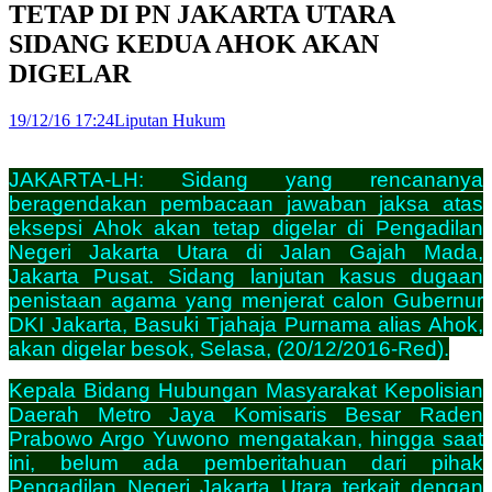
TETAP DI PN JAKARTA UTARA
SIDANG KEDUA AHOK AKAN
DIGELAR
19/12/16 17:24
Liputan Hukum
JAKARTA-LH: Sidang yang rencananya
beragendakan pembacaan jawaban jaksa atas
eksepsi Ahok akan tetap digelar di Pengadilan
Negeri Jakarta Utara di Jalan Gajah Mada,
Jakarta Pusat. Sidang lanjutan kasus dugaan
penistaan agama yang menjerat calon Gubernur
DKI Jakarta, Basuki Tjahaja Purnama alias Ahok,
akan digelar besok, Selasa, (20/12/2016-Red).
Kepala Bidang Hubungan Masyarakat Kepolisian
Daerah Metro Jaya Komisaris Besar Raden
Prabowo Argo Yuwono mengatakan, hingga saat
ini, belum ada pemberitahuan dari pihak
Pengadilan Negeri Jakarta Utara terkait dengan