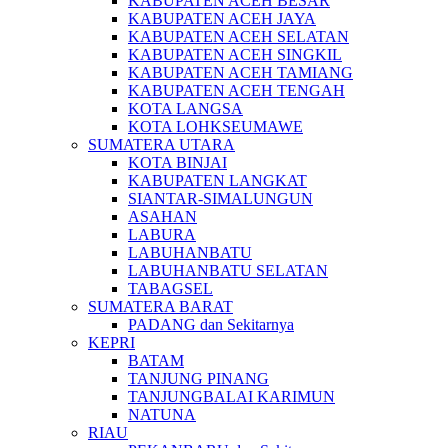
KABUPATEN ACEH BESAR
KABUPATEN ACEH JAYA
KABUPATEN ACEH SELATAN
KABUPATEN ACEH SINGKIL
KABUPATEN ACEH TAMIANG
KABUPATEN ACEH TENGAH
KOTA LANGSA
KOTA LOHKSEUMAWE
SUMATERA UTARA
KOTA BINJAI
KABUPATEN LANGKAT
SIANTAR-SIMALUNGUN
ASAHAN
LABURA
LABUHANBATU
LABUHANBATU SELATAN
TABAGSEL
SUMATERA BARAT
PADANG dan Sekitarnya
KEPRI
BATAM
TANJUNG PINANG
TANJUNGBALAI KARIMUN
NATUNA
RIAU