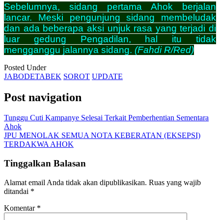
Sebelumnya, sidang pertama Ahok berjalan
lancar. Meski pengunjung sidang membeludak
dan ada beberapa aksi unjuk rasa yang terjadi di
luar gedung Pengadilan, hal itu tidak
mengganggu jalannya sidang.
(Fahdi R/Red)
Posted Under
JABODETABEK
SOROT
UPDATE
Post navigation
Tunggu Cuti Kampanye Selesai Terkait Pemberhentian Sementara
Ahok
JPU MENOLAK SEMUA NOTA KEBERATAN (EKSEPSI)
TERDAKWA AHOK
Tinggalkan Balasan
Alamat email Anda tidak akan dipublikasikan.
Ruas yang wajib
ditandai
*
Komentar
*