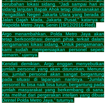
perubahan lokasi sidang. “Jadi sampai hari ini
sidang lanjutan Bapak Ahok tetap dilaksanakan di
Pengadilan Negeri Jakarta Utara yang berada di
Jalan Gajah Mada, Jakarta Pusat,” katanya di
Mapolda Metro Jaya, Senin (19/12/2016-Red).
Argo menambahkan, Polda Metro Jaya akan
tetap berkoordinasi dengan pihak terkait dalam
pengamanan lokasi sidang. “Untuk pengamanan,
kami sudah mempersiapkan personel seperti
kemarin,” ujarnya.
Kendati demikian, Argo enggan menyebutkan
jumlah personel yang akan diturunkan. Menurut
dia, jumlah personel akan sangat bergantung
pada situasi di lapangan nantinya. “Jumlah
personel itu bisa naik bisa turun, bergantung pada
jumlah masyarakat yang berkembang di sana.
Kita melihat dari pergerakan intelijen yang dibuat
Dirintel Polda Metro Jaya,” tuturnya.