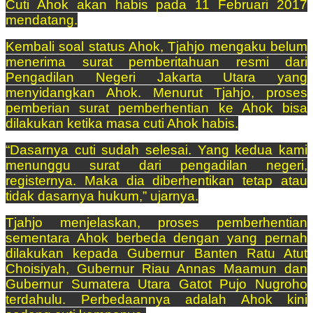
Cuti Ahok akan habis pada 11 Februari 2017
mendatang.
Kembali soal status Ahok, Tjahjo mengaku belum
menerima surat pemberitahuan resmi dari
Pengadilan Negeri Jakarta Utara yang
menyidangkan Ahok. Menurut Tjahjo, proses
pemberian surat pemberhentian ke Ahok bisa
dilakukan ketika masa cuti Ahok habis.
“Dasarnya cuti sudah selesai. Yang kedua kami
menunggu surat dari pengadilan negeri,
registernya. Maka dia diberhentikan tetap atau
tidak dasarnya hukum,” ujarnya.
Tjahjo menjelaskan, proses pemberhentian
sementara Ahok berbeda dengan yang pernah
dilakukan kepada Gubernur Banten Ratu Atut
Choisiyah, Gubernur Riau Annas Maamun dan
Gubernur Sumatera Utara Gatot Pujo Nugroho
terdahulu. Perbedaannya adalah Ahok kini