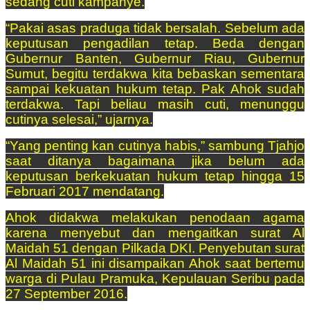
sedang cuti kampanye.
“Pakai asas praduga tidak bersalah. Sebelum ada
keputusan pengadilan tetap. Beda dengan
Gubernur Banten, Gubernur Riau, Gubernur
Sumut, begitu terdakwa kita bebaskan sementara
sampai kekuatan hukum tetap. Pak Ahok sudah
terdakwa. Tapi beliau masih cuti, menunggu
cutinya selesai,” ujarnya.
“Yang penting kan cutinya habis,” sambung Tjahjo
saat ditanya bagaimana jika belum ada
keputusan berkekuatan hukum tetap hingga 15
Februari 2017 mendatang.
Ahok didakwa melakukan penodaan agama
karena menyebut dan mengaitkan surat Al
Maidah 51 dengan Pilkada DKI. Penyebutan surat
Al Maidah 51 ini disampaikan Ahok saat bertemu
warga di Pulau Pramuka, Kepulauan Seribu pada
27 September 2016.