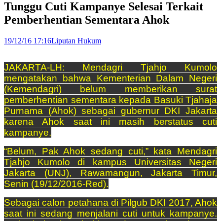
Tunggu Cuti Kampanye Selesai Terkait
Pemberhentian Sementara Ahok
19/12/16 17:16
Liputan Hukum
JAKARTA-LH: Mendagri Tjahjo Kumolo
mengatakan bahwa Kementerian Dalam Negeri
(Kemendagri) belum memberikan surat
pemberhentian sementara kepada Basuki Tjahaja
Purnama (Ahok) sebagai gubernur DKI Jakarta
karena Ahok saat ini masih berstatus cuti
kampanye.
“Belum, Pak Ahok sedang cuti,” kata Mendagri
Tjahjo Kumolo di kampus Universitas Negeri
Jakarta (UNJ), Rawamangun, Jakarta Timur,
Senin (19/12/2016-Red).
Sebagai calon petahana di Pilgub DKI 2017, Ahok
saat ini sedang menjalani cuti untuk kampanye.