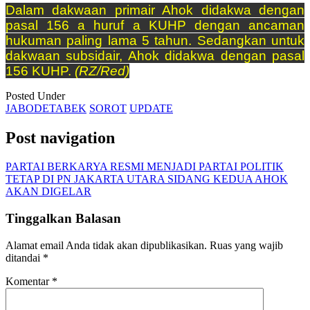
Dalam dakwaan primair Ahok didakwa dengan
pasal 156 a huruf a KUHP dengan ancaman
hukuman paling lama 5 tahun. Sedangkan untuk
dakwaan subsidair, Ahok didakwa dengan pasal
156 KUHP.
(RZ/Red)
Posted Under
JABODETABEK
SOROT
UPDATE
Post navigation
PARTAI BERKARYA RESMI MENJADI PARTAI POLITIK
TETAP DI PN JAKARTA UTARA SIDANG KEDUA AHOK
AKAN DIGELAR
Tinggalkan Balasan
Alamat email Anda tidak akan dipublikasikan.
Ruas yang wajib
ditandai
*
Komentar
*