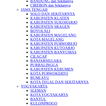
BANDUNG dan Sekitarnya
CIREBON dan Sekitarnya
JAWA TENGAH
SOLO DAN SEKITARNYA
KABUPATEN KLATEN
KABUPATEN SUKOHARJO
KABUPATEN SRAGEN
BOYOLALI
KABUPATEN MAGELANG
KOTA MAGELANG
KABUPATEN PURWOREJO
KABUPATEN KUTOARJO
KABUPATEN BANYUMAS
CILACAP
BANJARNEGARA
PURBALINGGA
KABUPATEN KEBUMEN
KOTA PURWOKERTO
BUMI AYU
KOTA TEGAL DAN SEKITARNYA
YOGYAKARTA
SLEMAN
KOTA YOGYAKARTA
BANTUL
KULONPROGO