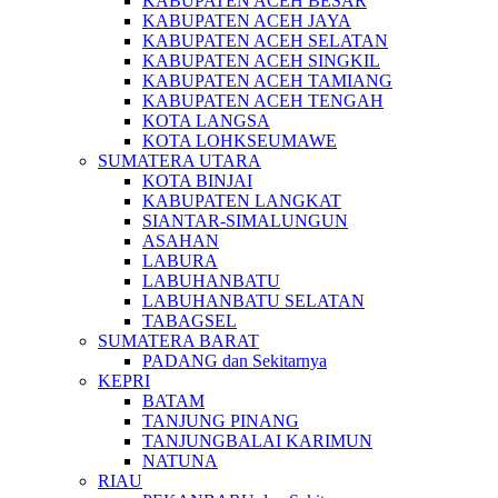
KABUPATEN ACEH BESAR
KABUPATEN ACEH JAYA
KABUPATEN ACEH SELATAN
KABUPATEN ACEH SINGKIL
KABUPATEN ACEH TAMIANG
KABUPATEN ACEH TENGAH
KOTA LANGSA
KOTA LOHKSEUMAWE
SUMATERA UTARA
KOTA BINJAI
KABUPATEN LANGKAT
SIANTAR-SIMALUNGUN
ASAHAN
LABURA
LABUHANBATU
LABUHANBATU SELATAN
TABAGSEL
SUMATERA BARAT
PADANG dan Sekitarnya
KEPRI
BATAM
TANJUNG PINANG
TANJUNGBALAI KARIMUN
NATUNA
RIAU