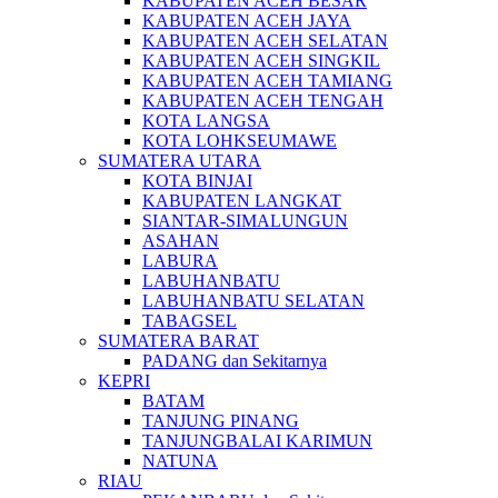
KABUPATEN ACEH BESAR
KABUPATEN ACEH JAYA
KABUPATEN ACEH SELATAN
KABUPATEN ACEH SINGKIL
KABUPATEN ACEH TAMIANG
KABUPATEN ACEH TENGAH
KOTA LANGSA
KOTA LOHKSEUMAWE
SUMATERA UTARA
KOTA BINJAI
KABUPATEN LANGKAT
SIANTAR-SIMALUNGUN
ASAHAN
LABURA
LABUHANBATU
LABUHANBATU SELATAN
TABAGSEL
SUMATERA BARAT
PADANG dan Sekitarnya
KEPRI
BATAM
TANJUNG PINANG
TANJUNGBALAI KARIMUN
NATUNA
RIAU