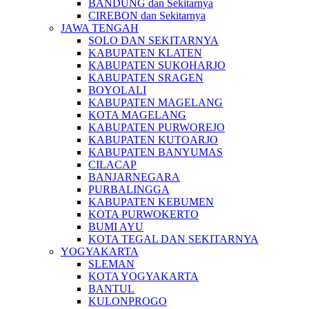
BANDUNG dan Sekitarnya
CIREBON dan Sekitarnya
JAWA TENGAH
SOLO DAN SEKITARNYA
KABUPATEN KLATEN
KABUPATEN SUKOHARJO
KABUPATEN SRAGEN
BOYOLALI
KABUPATEN MAGELANG
KOTA MAGELANG
KABUPATEN PURWOREJO
KABUPATEN KUTOARJO
KABUPATEN BANYUMAS
CILACAP
BANJARNEGARA
PURBALINGGA
KABUPATEN KEBUMEN
KOTA PURWOKERTO
BUMI AYU
KOTA TEGAL DAN SEKITARNYA
YOGYAKARTA
SLEMAN
KOTA YOGYAKARTA
BANTUL
KULONPROGO