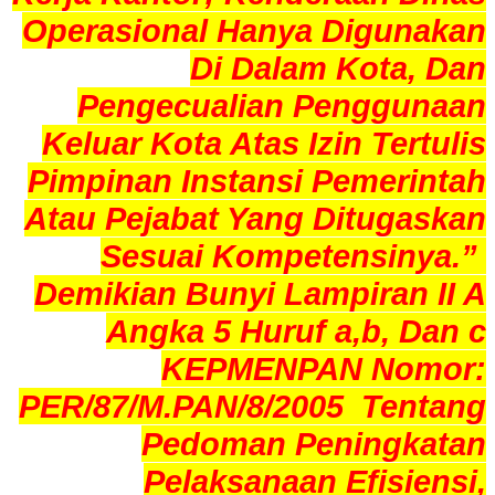
Operasional Hanya Digunakan
Di Dalam Kota, Dan
Pengecualian Penggunaan
Keluar Kota Atas Izin Tertulis
Pimpinan Instansi Pemerintah
Atau Pejabat Yang Ditugaskan
Sesuai Kompetensinya.”
Demikian Bunyi Lampiran II A
Angka 5 Huruf a,b, Dan c
KEPMENPAN Nomor:
PER/87/M.PAN/8/2005 Tentang
Pedoman Peningkatan
Pelaksanaan Efisiensi,