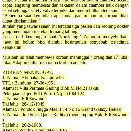
cepat langsung membesar dan tekanan dalam chamber naik dengan
cepat sehingga safety valve terbuka dan menimbulkan ledakan.”
“Beberapa saat kemudian api mulai padam namun korban tidak
dapat diselamatkan.”
Jumlah yang tewas sejauh ini tercatat tiga pasien dan seorang dokter
yang menangani mereka di ruang tabung.
Lepas dari keterangan soal ‘korsleting,’ Zainudin menyebutkan,
“saat ini belum bisa diambil kesimpulan penyebab terjadinya
kebakaran.”
Musibah ini telah membawa korban meninggal 4 orang dan 17 luka-
luka. Adapun daftar dan nama korban adalah:
KORBAN MENINGGAL
1. Nama : Abubakar Nataprawira.
TTL : Bandung, 27-06-1951.
Alamat : Villa Permata Gading Blok M No.21 Jakut.
Pekerjaan : Irjen Pol ( Purn ) Nrp. 51060124.
2. Nama : Edi Suwandi.
Tgl lahir : 28- 12-1949.
Alamat. : Pondok Jingga Mas II F4 No.16 Grand Galaxy Bekasi.
3. Nama : dr. Dimas Qadar Radityo (pendamping Bpk. Edi Suwandi
).
Tgl lahir : 26-2-1988.
Alamat : Pondok Timur Mas F4/16.