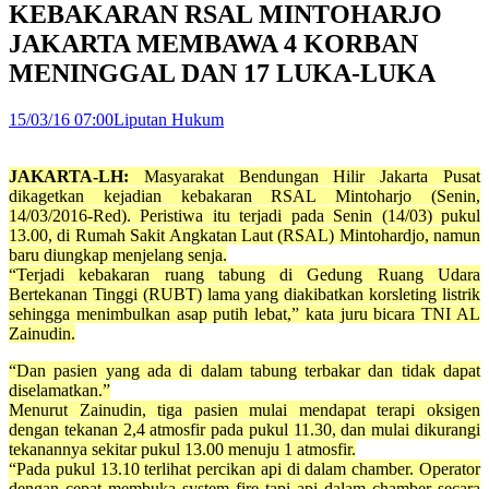
KEBAKARAN RSAL MINTOHARJO
JAKARTA MEMBAWA 4 KORBAN
MENINGGAL DAN 17 LUKA-LUKA
15/03/16 07:00
Liputan Hukum
JAKARTA-LH:
Masyarakat Bendungan Hilir Jakarta Pusat
dikagetkan kejadian kebakaran RSAL Mintoharjo (Senin,
14/03/2016-Red). Peristiwa itu terjadi pada Senin (14/03) pukul
13.00, di Rumah Sakit Angkatan Laut (RSAL) Mintohardjo, namun
baru diungkap menjelang senja.
“Terjadi kebakaran ruang tabung di Gedung Ruang Udara
Bertekanan Tinggi (RUBT) lama yang diakibatkan korsleting listrik
sehingga menimbulkan asap putih lebat,” kata juru bicara TNI AL
Zainudin.
“Dan pasien yang ada di dalam tabung terbakar dan tidak dapat
diselamatkan.”
Menurut Zainudin, tiga pasien mulai mendapat terapi oksigen
dengan tekanan 2,4 atmosfir pada pukul 11.30, dan mulai dikurangi
tekanannya sekitar pukul 13.00 menuju 1 atmosfir.
“Pada pukul 13.10 terlihat percikan api di dalam chamber. Operator
dengan cepat membuka system fire tapi api dalam chamber secara