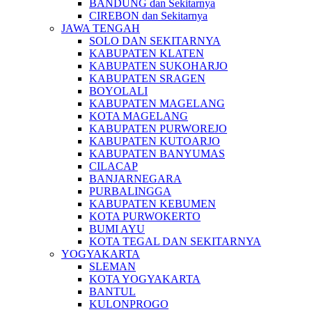
BANDUNG dan Sekitarnya
CIREBON dan Sekitarnya
JAWA TENGAH
SOLO DAN SEKITARNYA
KABUPATEN KLATEN
KABUPATEN SUKOHARJO
KABUPATEN SRAGEN
BOYOLALI
KABUPATEN MAGELANG
KOTA MAGELANG
KABUPATEN PURWOREJO
KABUPATEN KUTOARJO
KABUPATEN BANYUMAS
CILACAP
BANJARNEGARA
PURBALINGGA
KABUPATEN KEBUMEN
KOTA PURWOKERTO
BUMI AYU
KOTA TEGAL DAN SEKITARNYA
YOGYAKARTA
SLEMAN
KOTA YOGYAKARTA
BANTUL
KULONPROGO