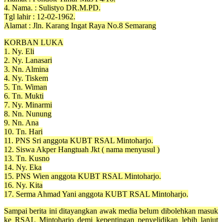
4. Nama. : Sulistyo DR.M.PD.
Tgl lahir : 12-02-1962.
Alamat : Jln. Karang Ingat Raya No.8 Semarang
KORBAN LUKA
1. Ny. Eli
2. Ny. Lanasari
3. Nn. Almina
4. Ny. Tiskem
5. Tn. Wiman
6. Tn. Mukti
7. Ny. Minarmi
8. Nn. Nunung
9. Nn. Ana
10. Tn. Hari
11. PNS Sri anggota KUBT RSAL Mintoharjo.
12. Siswa Akper Hangtuah Jkt ( nama menyusul )
13. Tn. Kusno
14. Ny. Eka
15. PNS Wien anggota KUBT RSAL Mintoharjo.
16. Ny. Kita
17. Serma Ahmad Yani anggota KUBT RSAL Mintoharjo.
Sampai berita ini ditayangkan awak media belum dibolehkan masuk
ke RSAL Mintoharjo demi kepentingan penyelidikan lebih lanjut