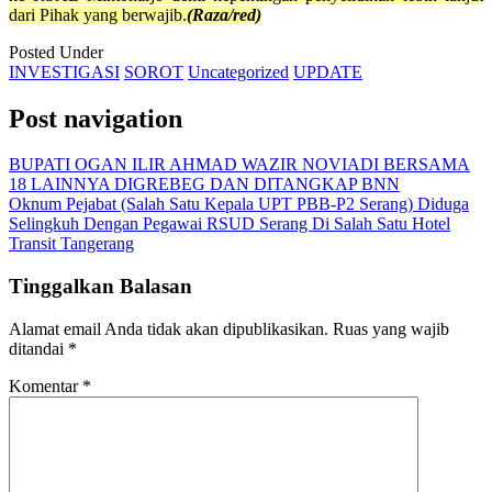
dari Pihak yang berwajib.
(Raza/red)
Posted Under
INVESTIGASI
SOROT
Uncategorized
UPDATE
Post navigation
BUPATI OGAN ILIR AHMAD WAZIR NOVIADI BERSAMA
18 LAINNYA DIGREBEG DAN DITANGKAP BNN
Oknum Pejabat (Salah Satu Kepala UPT PBB-P2 Serang) Diduga
Selingkuh Dengan Pegawai RSUD Serang Di Salah Satu Hotel
Transit Tangerang
Tinggalkan Balasan
Alamat email Anda tidak akan dipublikasikan.
Ruas yang wajib
ditandai
*
Komentar
*