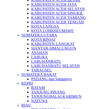
KABUPATEN ACEH BESAR
KABUPATEN ACEH JAYA
KABUPATEN ACEH SELATAN
KABUPATEN ACEH SINGKIL
KABUPATEN ACEH TAMIANG
KABUPATEN ACEH TENGAH
KOTA LANGSA
KOTA LOHKSEUMAWE
SUMATERA UTARA
KOTA BINJAI
KABUPATEN LANGKAT
SIANTAR-SIMALUNGUN
ASAHAN
LABURA
LABUHANBATU
LABUHANBATU SELATAN
TABAGSEL
SUMATERA BARAT
PADANG dan Sekitarnya
KEPRI
BATAM
TANJUNG PINANG
TANJUNGBALAI KARIMUN
NATUNA
RIAU