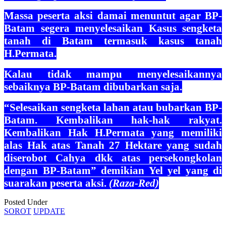
Massa peserta aksi damai menuntut agar BP-
Batam segera menyelesaikan Kasus sengketa
tanah di Batam termasuk kasus tanah
H.Permata.
Kalau tidak mampu menyelesaikannya
sebaiknya BP-Batam dibubarkan saja.
“Selesaikan sengketa lahan atau bubarkan BP-
Batam. Kembalikan hak-hak rakyat.
Kembalikan Hak H.Permata yang memiliki
alas Hak atas Tanah 27 Hektare yang sudah
diserobot Cahya dkk atas persekongkolan
dengan BP-Batam” demikian Yel yel yang di
suarakan peserta aksi.
(Raza-Red)
Posted Under
SOROT
UPDATE