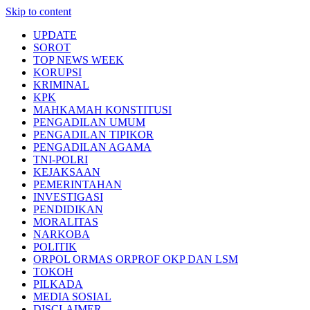
Skip to content
UPDATE
SOROT
TOP NEWS WEEK
KORUPSI
KRIMINAL
KPK
MAHKAMAH KONSTITUSI
PENGADILAN UMUM
PENGADILAN TIPIKOR
PENGADILAN AGAMA
TNI-POLRI
KEJAKSAAN
PEMERINTAHAN
INVESTIGASI
PENDIDIKAN
MORALITAS
NARKOBA
POLITIK
ORPOL ORMAS ORPROF OKP DAN LSM
TOKOH
PILKADA
MEDIA SOSIAL
DISCLAIMER