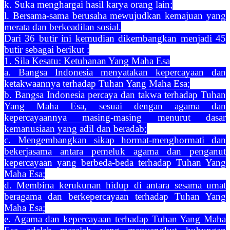
k. Suka menghargai hasil karya orang lain;
l. Bersama-sama berusaha mewujudkan kemajuan yang
merata dan berkeadilan sosial.
Dari 36 butir ini kemudian dikembangkan menjadi 45
butir sebagai berikut :
1. Sila Kesatu: Ketuhanan Yang Maha Esa
a. Bangsa Indonesia menyatakan kepercayaan dan
ketakwaannya terhadap Tuhan Yang Maha Esa;
b. Bangsa Indonesia percaya dan takwa terhadap Tuhan
Yang Maha Esa, sesuai dengan agama dan
kepercayaannya masing-masing menurut dasar
kemanusiaan yang adil dan beradab;
c. Mengembangkan sikap hormat-menghormati dan
bekerjasama antara pemeluk agama dan penganut
kepercayaan yang berbeda-beda terhadap Tuhan Yang
Maha Esa;
d. Membina kerukunan hidup di antara sesama umat
beragama dan berkepercayaan terhadap Tuhan Yang
Maha Esa;
e. Agama dan kepercayaan terhadap Tuhan Yang Maha