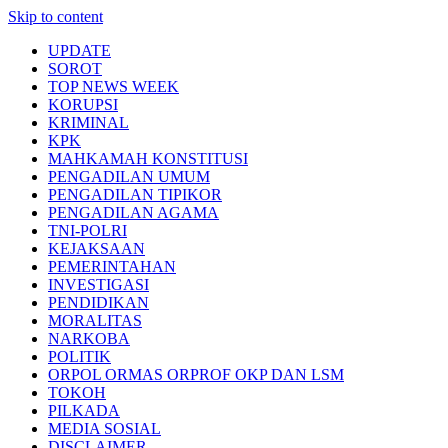
Skip to content
UPDATE
SOROT
TOP NEWS WEEK
KORUPSI
KRIMINAL
KPK
MAHKAMAH KONSTITUSI
PENGADILAN UMUM
PENGADILAN TIPIKOR
PENGADILAN AGAMA
TNI-POLRI
KEJAKSAAN
PEMERINTAHAN
INVESTIGASI
PENDIDIKAN
MORALITAS
NARKOBA
POLITIK
ORPOL ORMAS ORPROF OKP DAN LSM
TOKOH
PILKADA
MEDIA SOSIAL
DISCLAIMER