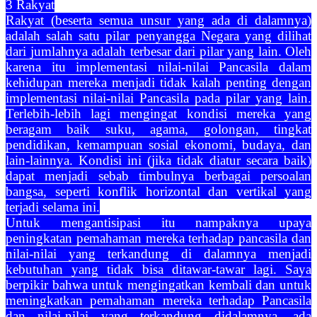
3 Rakyat
Rakyat (beserta semua unsur yang ada di dalamnya)
adalah salah satu pilar penyangga Negara yang dilihat
dari jumlahnya adalah terbesar dari pilar yang lain. Oleh
karena itu implementasi nilai-nilai Pancasila dalam
kehidupan mereka menjadi tidak kalah penting dengan
implementasi nilai-nilai Pancasila pada pilar yang lain.
Terlebih-lebih lagi mengingat kondisi mereka yang
beragam baik suku, agama, golongan, tingkat
pendidikan, kemampuan sosial ekonomi, budaya, dan
lain-lainnya. Kondisi ini (jika tidak diatur secara baik)
dapat menjadi sebab timbulnya berbagai persoalan
bangsa, seperti konflik horizontal dan vertikal yang
terjadi selama ini.
Untuk mengantisipasi itu nampaknya upaya
peningkatan pemahaman mereka terhadap pancasila dan
nilai-nilai yang terkandung di dalamnya menjadi
kebutuhan yang tidak bisa ditawar-tawar lagi. Saya
berpikir bahwa untuk mengingatkan kembali dan untuk
meningkatkan pemahaman mereka terhadap Pancasila
dan nilai-nilai yang terkandung didalamnya, ada