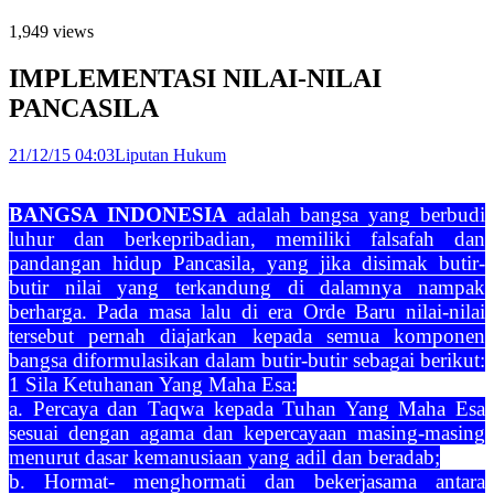
1,949 views
IMPLEMENTASI NILAI-NILAI
PANCASILA
21/12/15 04:03
Liputan Hukum
BANGSA INDONESIA
adalah bangsa yang berbudi
luhur dan berkepribadian, memiliki falsafah dan
pandangan hidup Pancasila, yang jika disimak butir-
butir nilai yang terkandung di dalamnya nampak
berharga. Pada masa lalu di era Orde Baru nilai-nilai
tersebut pernah diajarkan kepada semua komponen
bangsa diformulasikan dalam butir-butir sebagai berikut:
1 Sila Ketuhanan Yang Maha Esa:
a. Percaya dan Taqwa kepada Tuhan Yang Maha Esa
sesuai dengan agama dan kepercayaan masing-masing
menurut dasar kemanusiaan yang adil dan beradab;
b. Hormat- menghormati dan bekerjasama antara