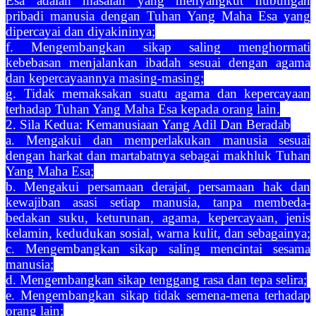
Esa adalah masalah yang menyangkut hubungan
pribadi manusia dengan Tuhan Yang Maha Esa yang
dipercayai dan diyakininya;
f. Mengembangkan sikap saling menghormati
kebebasan menjalankan ibadah sesuai dengan agama
dan kepercayaannya masing-masing;
g. Tidak memaksakan suatu agama dan kepercayaan
terhadap Tuhan Yang Maha Esa kepada orang lain.
2. Sila Kedua: Kemanusiaan Yang Adil Dan Beradab
a. Mengakui dan memperlakukan manusia sesuai
dengan harkat dan martabatnya sebagai makhluk Tuhan
Yang Maha Esa;
b. Mengakui persamaan derajat, persamaan hak dan
kewajiban asasi setiap manusia, tanpa membeda-
bedakan suku, keturunan, agama, kepercayaan, jenis
kelamin, kedudukan sosial, warna kulit, dan sebagainya;
c. Mengembangkan sikap saling mencintai sesama
manusia;
d. Mengembangkan sikap tenggang rasa dan tepa selira;
e. Mengembangkan sikap tidak semena-mena terhadap
orang lain;