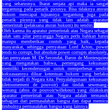
yang seharusnya. Ibarat senjata api maka ia sangat
tergantung pada penarik picunya. Bisa tidaknya aturan
hukum mencapai tujuannya tergantung juga pada
penarik picunya yang tidak lain adalah aparatur
pemerintah (pelaksana aturan hukum) itu sendiri.
Oleh karena itu aparatur pemerintah atau Negara sebagai
salah satu pilar penyangga Negara perlu bahkan harus
mampu memberikan contoh yang baik, kepada
masyarakat, sehingga pernyataan Lord Acton, power
tends to corrupt, but absolute power corrupts absolutely,
dan pernyataan M. De Secondat, Baron de Montesquieu
yang mengatakan bahwa, pemengang kekuasaan
memiliki kecenderungan untuk memperbesar sendiri
kekuasaannya diluar ketentuan hukum yang berlaku
tidak terjadi di Negara kita. Penyalahgunaan kekuasaan
(detoumement de pouvoir) dan tindak sewenang-
wenang (abus de pouvoir/willekeur) yang dilakukan
aparatur pemerintah atau Negara adalah termasuk
sebagian dari permasalahan bangsa dan dapat memicu
timbulnya permasalahan bangsa yang lainnya.