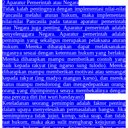
2 Aparatur Pemerintah atau Negara
Tidak kalah pentingnya dengan implementasi nilai-nilai
Pancasila melalui aturan hukum, maka implementasi
nilai-nilai Pancasila pada tataran aparatur pemerintah
atau Negara juga penting. Aparatur pemerintah adalah
penyelenggara Negara. Aparatur pemerintah adalah
pemimpin yang sekaligus merupakan pelaksana aturan
hukum. Mereka diharapkan dapat melaksanakan
tugasnya sesuai dengan ketentuan hukum yang berlaku.
Mereka diharapkan mampu memberikan contoh yang
baik kepada rakyat (ing ngarso sung tulodo). Mereka
diharapkan mampu memberikan motivasi atau semangat
kepada rakyat (ing madyo mangun karso), dan mereka
harus mampu mendorong dan mengedepankan orang-
orang yang dipimpinnya seraya membekalinya dengan
rasa percaya diri (tut wuri handayani).
Keteladanan seorang pemimpin adalah faktor penting
dalam upaya menyelesaikan permasalahan bangsa. Jika
pemimpinnya tidak jujur, korup, suka suap, dan tidak
taat hukum, maka akan sulit mengharap kejujuran dan