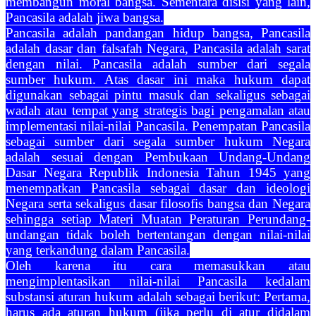
membangun moral bangsa. Sementara disisi yang lain,
Pancasila adalah jiwa bangsa.
Pancasila adalah pandangan hidup bangsa, Pancasila
adalah dasar dan falsafah Negara, Pancasila adalah sarat
dengan nilai. Pancasila adalah sumber dari segala
sumber hukum. Atas dasar ini maka hukum dapat
digunakan sebagai pintu masuk dan sekaligus sebagai
wadah atau tempat yang strategis bagi pengamalan atau
implementasi nilai-nilai Pancasila. Penempatan Pancasila
sebagai sumber dari segala sumber hukum Negara
adalah sesuai dengan Pembukaan Undang-Undang
Dasar Negara Republik Indonesia Tahun 1945 yang
menempatkan Pancasila sebagai dasar dan ideologi
Negara serta sekaligus dasar filosofis bangsa dan Negara
sehingga setiap Materi Muatan Peraturan Perundang-
undangan tidak boleh bertentangan dengan nilai-nilai
yang terkandung dalam Pancasila.
Oleh karena itu cara memasukkan atau
mengimplentasikan nilai-nilai Pancasila kedalam
substansi aturan hukum adalah sebagai berikut: Pertama,
harus ada aturan hukum (jika perlu di atur didalam