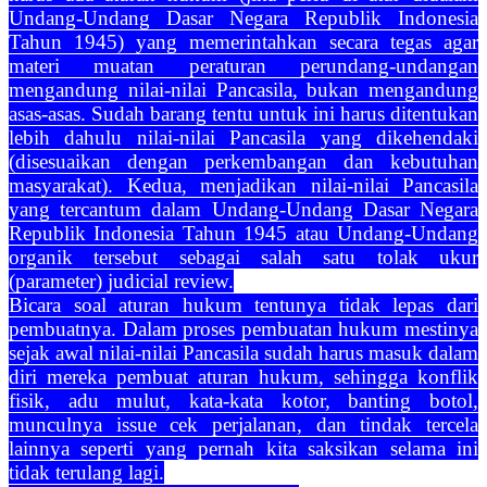
Undang-Undang Dasar Negara Republik Indonesia
Tahun 1945) yang memerintahkan secara tegas agar
materi muatan peraturan perundang-undangan
mengandung nilai-nilai Pancasila, bukan mengandung
asas-asas. Sudah barang tentu untuk ini harus ditentukan
lebih dahulu nilai-nilai Pancasila yang dikehendaki
(disesuaikan dengan perkembangan dan kebutuhan
masyarakat). Kedua, menjadikan nilai-nilai Pancasila
yang tercantum dalam Undang-Undang Dasar Negara
Republik Indonesia Tahun 1945 atau Undang-Undang
organik tersebut sebagai salah satu tolak ukur
(parameter) judicial review.
Bicara soal aturan hukum tentunya tidak lepas dari
pembuatnya. Dalam proses pembuatan hukum mestinya
sejak awal nilai-nilai Pancasila sudah harus masuk dalam
diri mereka pembuat aturan hukum, sehingga konflik
fisik, adu mulut, kata-kata kotor, banting botol,
munculnya issue cek perjalanan, dan tindak tercela
lainnya seperti yang pernah kita saksikan selama ini
tidak terulang lagi.