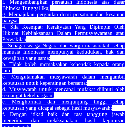
f. Mengembangkan persatuan Indonesia atas dasar
Bhineka Tunggal Ika;
g. Memajukan pergaulan demi persatuan dan kesatuan
bangsa.
4. Sila Keempat: Kerakyatan Yang Dipimpin Oleh
Hikmat Kebijaksanaan Dalam Permusyawaratan atau
Perwakilan
a. Sebagai warga Negara dan warga masyarakat, setiap
manusia Indonesia mempunyai kedudukan, hak dan
kewajiban yang sama;
b. Tidak boleh memaksakan kehendak kepada orang
lain;
c. Mengutamakan musyawarah dalam mengambil
keputusan untuk kepentingan bersama;
d. Musyawarah untuk mencapai mufakat diliputi oleh
semangat kekeluargaan;
e. Menghormati dan menjunjung tinggi setiap
keputusan yang dicapai sebagai hasil musyawarah;
f. Dengan itikad baik dan rasa tanggung jawab
menerima dan melaksanakan hasil keputusan
musyawarah;