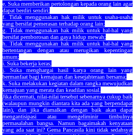
e. Suka memberikan pertolongan kepada orang lain agar
dapat berdiri sendiri;
f. Tidak menggunakan hak milik untuk usaha-usaha
yang bersifat pemerasan terhadap orang lain;
g. Tidak menggunakan hak milik untuk hal-hal yang
bersifat pemborosan dan gaya hidup mewah;
h. Tidak menggunakan hak milik untuk hal-hal yang
bertentangan dengan atau merugikan kepentingan
umum;
i. Suka bekerja keras;
j. Suka menghargai hasil karya orang lain yang
bermanfaat bagi kemajuan dan kesejahteraan bersama;
k. Suka melakukan kegiatan dalam rangka mewujudkan
kemajuan yang merata dan keadilan sosial.
Jika dicermati, nilai-nilai tersebut sebenarnya cukup baik
(walaupun mungkin diantara kita ada yang berpendapat
lain), dan jika diamalkan dengan baik akan dapat
mengantisipasi atau mengeliminir timbulnya
permasalahan bangsa. Namun bagaimakah kenyataan
yang ada saat ini? Gema Pancasila kini tidak sedahsyat