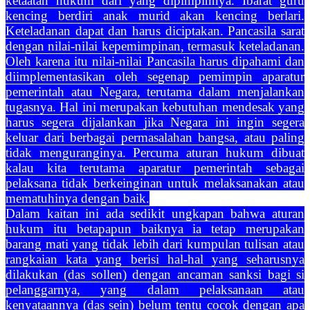
ketaatan hukum dari yang dipimpinnya. Ibarat guru
kencing berdiri anak murid akan kencing berlari.
Keteladanan dapat dan harus diciptakan. Pancasila sarat
dengan nilai-nilai kepemimpinan, termasuk keteladanan.
Oleh karena itu nilai-nilai Pancasila harus dipahami dan
diimplementasikan oleh segenap pemimpin aparatur
pemerintah atau Negara, terutama dalam menjalankan
tugasnya. Hal ini merupakan kebutuhan mendesak yang
harus segera dijalankan jika Negara ini ingin segera
keluar dari berbagai permasalahan bangsa, atau paling
tidak menguranginya. Percuma aturan hukum dibuat
kalau kita terutama aparatur pemerintah sebagai
pelaksana tidak berkeinginan untuk melaksanakan atau
mematuhinya dengan baik.
Dalam kaitan ini ada sedikit ungkapan bahwa aturan
hukum itu betapapun baiknya ia tetap merupakan
barang mati yang tidak lebih dari kumpulan tulisan atau
rangkaian kata yang berisi hal-hal yang seharusnya
dilakukan (das sollen) dengan ancaman sanksi bagi si
pelanggarnya, yang dalam pelaksanaan atau
kenyataannya (das sein) belum tentu cocok dengan apa