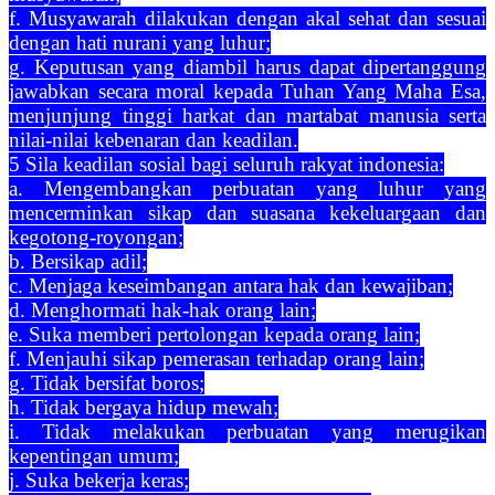
f. Musyawarah dilakukan dengan akal sehat dan sesuai
dengan hati nurani yang luhur;
g. Keputusan yang diambil harus dapat dipertanggung
jawabkan secara moral kepada Tuhan Yang Maha Esa,
menjunjung tinggi harkat dan martabat manusia serta
nilai-nilai kebenaran dan keadilan.
5 Sila keadilan sosial bagi seluruh rakyat indonesia:
a. Mengembangkan perbuatan yang luhur yang
mencerminkan sikap dan suasana kekeluargaan dan
kegotong-royongan;
b. Bersikap adil;
c. Menjaga keseimbangan antara hak dan kewajiban;
d. Menghormati hak-hak orang lain;
e. Suka memberi pertolongan kepada orang lain;
f. Menjauhi sikap pemerasan terhadap orang lain;
g. Tidak bersifat boros;
h. Tidak bergaya hidup mewah;
i. Tidak melakukan perbuatan yang merugikan
kepentingan umum;
j. Suka bekerja keras;