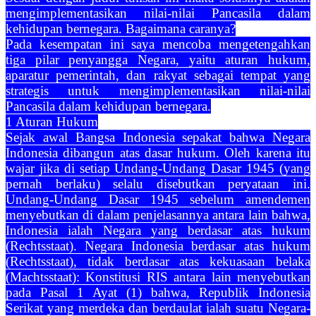
mengimplementasikan nilai-nilai Pancasila dalam
kehidupan bernegara. Bagaimana caranya?
Pada kesempatan ini saya mencoba mengetengahkan
tiga pilar penyangga Negara, yaitu aturan hukum,
aparatur pemerintah, dan rakyat sebagai tempat yang
strategis untuk mengimplementasikan nilai-nilai
Pancasila dalam kehidupan bernegara.
1 Aturan Hukum
Sejak awal Bangsa Indonesia sepakat bahwa Negara
Indonesia dibangun atas dasar hukum. Oleh karena itu
wajar jika di setiap Undang-Undang Dasar 1945 (yang
pernah berlaku) selalu disebutkan peryataan ini.
Undang-Undang Dasar 1945 sebelum amendemen
menyebutkan di dalam penjelasannya antara lain bahwa,
Indonesia ialah Negara yang berdasar atas hukum
(Rechtsstaat). Negara Indonesia berdasar atas hukum
(Rechtsstaat), tidak berdasar atas kekuasaan belaka
(Machtsstaat): Konstitusi RIS antara lain menyebutkan
pada Pasal 1 Ayat (1) bahwa, Republik Indonesia
Serikat yang merdeka dan berdaulat ialah suatu Negara-