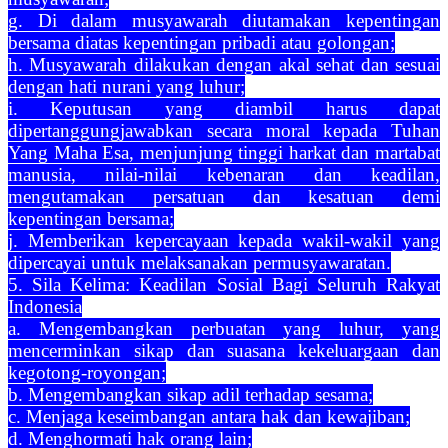
g. Di dalam musyawarah diutamakan kepentingan
bersama diatas kepentingan pribadi atau golongan;
h. Musyawarah dilakukan dengan akal sehat dan sesuai
dengan hati nurani yang luhur;
i. Keputusan yang diambil harus dapat
dipertanggungjawabkan secara moral kepada Tuhan
Yang Maha Esa, menjunjung tinggi harkat dan martabat
manusia, nilai-nilai kebenaran dan keadilan,
mengutamakan persatuan dan kesatuan demi
kepentingan bersama;
j. Memberikan kepercayaan kepada wakil-wakil yang
dipercayai untuk melaksanakan permusyawaratan.
5. Sila Kelima: Keadilan Sosial Bagi Seluruh Rakyat
Indonesia
a. Mengembangkan perbuatan yang luhur, yang
mencerminkan sikap dan suasana kekeluargaan dan
kegotong-royongan;
b. Mengembangkan sikap adil terhadap sesama;
c. Menjaga keseimbangan antara hak dan kewajiban;
d. Menghormati hak orang lain;