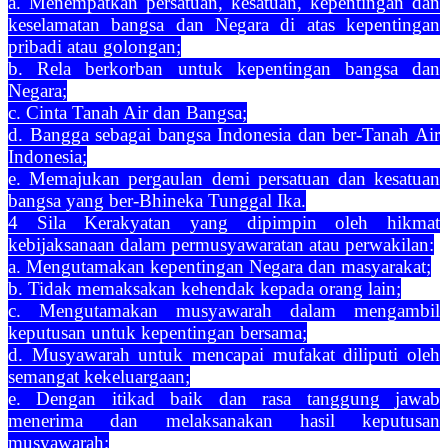
a. Menempatkan persatuan, kesatuan, kepentingan dan
keselamatan bangsa dan Negara di atas kepentingan
pribadi atau golongan;
b. Rela berkorban untuk kepentingan bangsa dan
Negara;
c. Cinta Tanah Air dan Bangsa;
d. Bangga sebagai bangsa Indonesia dan ber-Tanah Air
Indonesia;
e. Memajukan pergaulan demi persatuan dan kesatuan
bangsa yang ber-Bhineka Tunggal Ika.
4 Sila Kerakyatan yang dipimpin oleh hikmat
kebijaksanaan dalam permusyawaratan atau perwakilan:
a. Mengutamakan kepentingan Negara dan masyarakat;
b. Tidak memaksakan kehendak kepada orang lain;
c. Mengutamakan musyawarah dalam mengambil
keputusan untuk kepentingan bersama;
d. Musyawarah untuk mencapai mufakat diliputi oleh
semangat kekeluargaan;
e. Dengan itikad baik dan rasa tanggung jawab
menerima dan melaksanakan hasil keputusan
musyawarah;