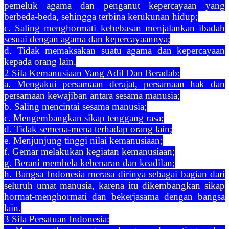
pemeluk agama dan penganut kepercayaan yang
berbeda-beda, sehingga terbina kerukunan hidup;
c. Saling menghormati kebebasan menjalankan ibadah
sesuai dengan agama dan kepercayaannya;
d. Tidak memaksakan suatu agama dan kepercayaan
kepada orang lain.
2 Sila Kemanusiaan Yang Adil Dan Beradab:
a. Mengakui persamaan derajat, persamaan hak dan
persamaan kewajiban antara sesama manusia;
b. Saling mencintai sesama manusia;
c. Mengembangkan sikap tenggang rasa;
d. Tidak semena-mena terhadap orang lain;
e. Menjunjung tinggi nilai kemanusiaan;
f. Gemar melakukan kegiatan kemanusiaan;
g. Berani membela kebenaran dan keadilan;
h. Bangsa Indonesia merasa dirinya sebagai bagian dari
seluruh umat manusia, karena itu dikembangkan sikap
hormat-menghormati dan bekerjasama dengan bangsa
lain.
3 Sila Persatuan Indonesia: