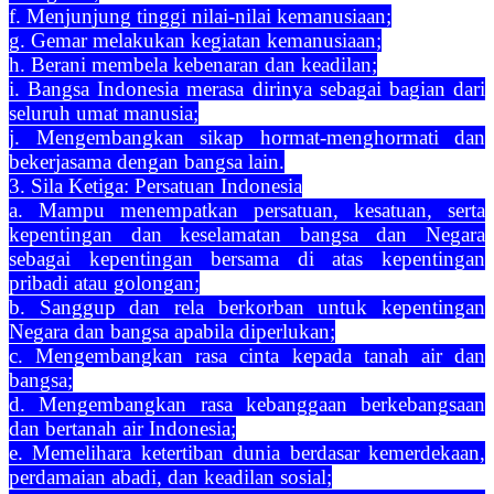
f. Menjunjung tinggi nilai-nilai kemanusiaan;
g. Gemar melakukan kegiatan kemanusiaan;
h. Berani membela kebenaran dan keadilan;
i. Bangsa Indonesia merasa dirinya sebagai bagian dari
seluruh umat manusia;
j. Mengembangkan sikap hormat-menghormati dan
bekerjasama dengan bangsa lain.
3. Sila Ketiga: Persatuan Indonesia
a. Mampu menempatkan persatuan, kesatuan, serta
kepentingan dan keselamatan bangsa dan Negara
sebagai kepentingan bersama di atas kepentingan
pribadi atau golongan;
b. Sanggup dan rela berkorban untuk kepentingan
Negara dan bangsa apabila diperlukan;
c. Mengembangkan rasa cinta kepada tanah air dan
bangsa;
d. Mengembangkan rasa kebanggaan berkebangsaan
dan bertanah air Indonesia;
e. Memelihara ketertiban dunia berdasar kemerdekaan,
perdamaian abadi, dan keadilan sosial;