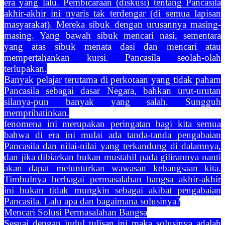
era yang lalu. Pembicaraan (diskusi) tentang Pancasila
akhir-akhir ini nyaris tak terdengar (di semua lapisan
masyarakat). Mereka sibuk dengan urusannya masing-
masing. Yang bawah sibuk mencari nasi, sementara
yang atas sibuk menata dasi dan mencari atau
mempertahankan kursi. Pancasila seolah-olah
terlupakan.
Banyak pelajar terutama di perkotaan yang tidak paham
Pancasila sebagai dasar Negara, bahkan urut-urutan
silanya-pun banyak yang salah. Sungguh
memprihatinkan.
fenomena ini merupakan peringatan bagi kita semua
bahwa di era ini mulai ada tanda-tanda pengabaian
Pancasila dan nilai-nilai yang terkandung di dalamnya,
dan jika dibiarkan bukan mustahil pada gilirannya nanti
akan dapat melunturkan wawasan kebangsaan kita.
Timbulnya berbagai permasalahan bangsa akhir-akhir
ini bukan tidak mungkin sebagai akibat pengabaian
Pancasila. Lalu apa dan bagaimana solusinya?
Mencari Solusi Permasalahan Bangsa
Sesuai dengan judul tulisan ini maka solusinya adalah