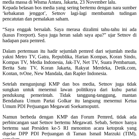
media massa di Wisma Antara, Jakarta, 23 November lalu.
Kepada belasan bos media yang sering bertemu dengan nara sumber
‘kebakaran jenggot’, Setnov lagi-lagi membantah tudingan
pencatutan dan pemalakan saham.
“Saya enggak bersalah. Saya merasa dizalimi tahu-tahu ini ada
(kasus Freeport). Saya juga heran salah saya apa?” ujar Setnov di
hadapan para pemred.
Dalam pertemuan itu hadir sejumlah pemred dari sejumlah media
yakni Metro TV, Gatra, Republika, Harian Kompas, Koran Sindo,
Kompas TV, Media Indonesia, Jak-TV, Net TV, Suara Pembaruan,
Berita Satu TV, Koran Jakarta, Rakyat Merdeka, Detik.com,
Kontan, tvOne, New Mandala, dan Rapler Indonesia.
Setelah mengunjungi KMP dan bos media, Setnov juga tidak
sungkan untuk menemui lawan politiknya dari kubu partai
pendukung pemerintah. Tidak tanggung-tanggung, mantan
Bendahara Umum Partai Golkar itu langsung menemui Ketua
Umum PDI Perjuangan Megawati Soekarnoputri.
Namun berbeda dengan KMP dan Forum Pemred, tidak ada
perbincangan saat Setnov bertemu Megawati. Sebab, Setnov hanya
bertemu saat Presiden ke-5 RI menonton acara ketoprak yang
digelar DPP PDI Perjuangan di Taman Ismail Marzuki (TIM),