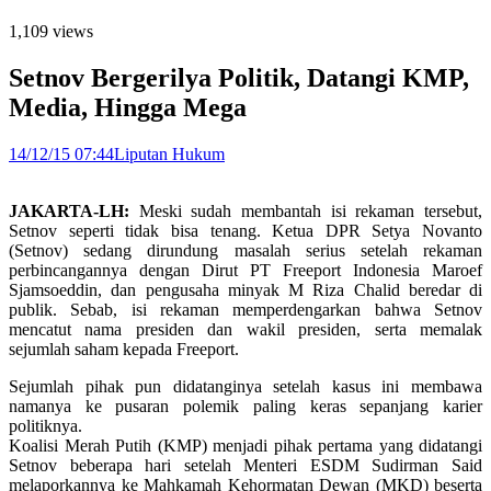
1,109 views
Setnov Bergerilya Politik, Datangi KMP,
Media, Hingga Mega
14/12/15 07:44
Liputan Hukum
JAKARTA-LH:
Meski sudah membantah isi rekaman tersebut,
Setnov seperti tidak bisa tenang. Ketua DPR Setya Novanto
(Setnov) sedang dirundung masalah serius setelah rekaman
perbincangannya dengan Dirut PT Freeport Indonesia Maroef
Sjamsoeddin, dan pengusaha minyak M Riza Chalid beredar di
publik. Sebab, isi rekaman memperdengarkan bahwa Setnov
mencatut nama presiden dan wakil presiden, serta memalak
sejumlah saham kepada Freeport.
Sejumlah pihak pun didatanginya setelah kasus ini membawa
namanya ke pusaran polemik paling keras sepanjang karier
politiknya.
Koalisi Merah Putih (KMP) menjadi pihak pertama yang didatangi
Setnov beberapa hari setelah Menteri ESDM Sudirman Said
melaporkannya ke Mahkamah Kehormatan Dewan (MKD) beserta