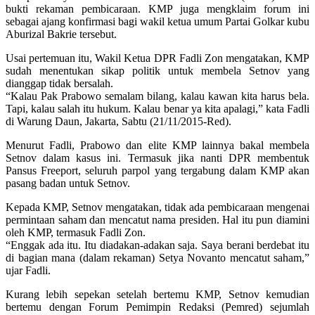
bukti rekaman pembicaraan. KMP juga mengklaim forum ini
sebagai ajang konfirmasi bagi wakil ketua umum Partai Golkar kubu
Aburizal Bakrie tersebut.
Usai pertemuan itu, Wakil Ketua DPR Fadli Zon mengatakan, KMP
sudah menentukan sikap politik untuk membela Setnov yang
dianggap tidak bersalah.
“Kalau Pak Prabowo semalam bilang, kalau kawan kita harus bela.
Tapi, kalau salah itu hukum. Kalau benar ya kita apalagi,” kata Fadli
di Warung Daun, Jakarta, Sabtu (21/11/2015-Red).
Menurut Fadli, Prabowo dan elite KMP lainnya bakal membela
Setnov dalam kasus ini. Termasuk jika nanti DPR membentuk
Pansus Freeport, seluruh parpol yang tergabung dalam KMP akan
pasang badan untuk Setnov.
Kepada KMP, Setnov mengatakan, tidak ada pembicaraan mengenai
permintaan saham dan mencatut nama presiden. Hal itu pun diamini
oleh KMP, termasuk Fadli Zon.
“Enggak ada itu. Itu diadakan-adakan saja. Saya berani berdebat itu
di bagian mana (dalam rekaman) Setya Novanto mencatut saham,”
ujar Fadli.
Kurang lebih sepekan setelah bertemu KMP, Setnov kemudian
bertemu dengan Forum Pemimpin Redaksi (Pemred) sejumlah