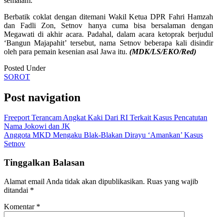
semalam.
Berbatik coklat dengan ditemani Wakil Ketua DPR Fahri Hamzah
dan Fadli Zon, Setnov hanya cuma bisa bersalaman dengan
Megawati di akhir acara. Padahal, dalam acara ketoprak berjudul
‘Bangun Majapahit’ tersebut, nama Setnov beberapa kali disindir
oleh para pemain kesenian asal Jawa itu.
(MDK/LS/EKO/Red)
Posted Under
SOROT
Post navigation
Freeport Terancam Angkat Kaki Dari RI Terkait Kasus Pencatutan
Nama Jokowi dan JK
Anggota MKD Mengaku Blak-Blakan Dirayu ‘Amankan’ Kasus
Setnov
Tinggalkan Balasan
Alamat email Anda tidak akan dipublikasikan.
Ruas yang wajib
ditandai
*
Komentar
*