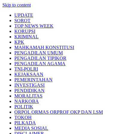
Skip to content
UPDATE
SOROT
TOP NEWS WEEK
KORUPSI
KRIMINAL
KPK
MAHKAMAH KONSTITUSI
PENGADILAN UMUM
PENGADILAN TIPIKOR
PENGADILAN AGAMA
TNI-POLRI
KEJAKSAAN
PEMERINTAHAN
INVESTIGASI
PENDIDIKAN
MORALITAS
NARKOBA
POLITIK
ORPOL ORMAS ORPROF OKP DAN LSM
TOKOH
PILKADA
MEDIA SOSIAL
DISCLAIMER