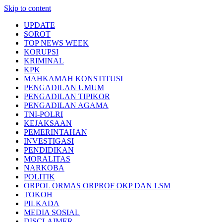
Skip to content
UPDATE
SOROT
TOP NEWS WEEK
KORUPSI
KRIMINAL
KPK
MAHKAMAH KONSTITUSI
PENGADILAN UMUM
PENGADILAN TIPIKOR
PENGADILAN AGAMA
TNI-POLRI
KEJAKSAAN
PEMERINTAHAN
INVESTIGASI
PENDIDIKAN
MORALITAS
NARKOBA
POLITIK
ORPOL ORMAS ORPROF OKP DAN LSM
TOKOH
PILKADA
MEDIA SOSIAL
DISCLAIMER