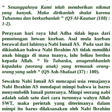
“ Sesungguhnya Kami telah memberikan nikmat
yang banyak. Maka dirikanlah shalat karena
Tuhanmu dan berkurbanlah ” (QS Al-Kautsar (108) :
1-2).
Perayaan hari raya Idul Adha tidak lepas dari
pemotongan hewan kurban. Asal mula kurban
berawal dari lahirnya Nabi Ismail AS. Pada saat itu
dikisahkan bahwa Nabi Ibrahim AS tidak memiliki
anak hingga di masa tuanya, lalu beliau berdoa
kepada Allah.
“
Ya Tuhanku, anugerahkanlah
kepadaku (seorang anak) yang termasuk orang-
orang yang saleh “
(QS Ash-Shafaat (37) : 100).
Sewaktu Nabi Ismail AS mencapai usia remajanya
Nabi Ibrahim AS mendapat mimpi bahwa ia harus
menyembelih Ismail puteranya. Mimpi seorang nabi
adalah salah satu dari cara turunnya wahyu Allah
SWT, maka perintah yang diterimanya dalam
mimpi itu harus dilaksanakan oleh Nabi Ibrahim