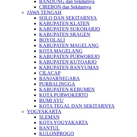
BANDUNG dan Sekitarnya
CIREBON dan Sekitarnya
JAWA TENGAH
SOLO DAN SEKITARNYA
KABUPATEN KLATEN
KABUPATEN SUKOHARJO
KABUPATEN SRAGEN
BOYOLALI
KABUPATEN MAGELANG
KOTA MAGELANG
KABUPATEN PURWOREJO
KABUPATEN KUTOARJO
KABUPATEN BANYUMAS
CILACAP
BANJARNEGARA
PURBALINGGA
KABUPATEN KEBUMEN
KOTA PURWOKERTO
BUMI AYU
KOTA TEGAL DAN SEKITARNYA
YOGYAKARTA
SLEMAN
KOTA YOGYAKARTA
BANTUL
KULONPROGO