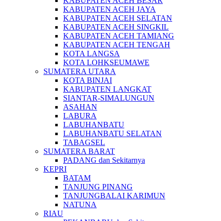
KABUPATEN ACEH BESAR
KABUPATEN ACEH JAYA
KABUPATEN ACEH SELATAN
KABUPATEN ACEH SINGKIL
KABUPATEN ACEH TAMIANG
KABUPATEN ACEH TENGAH
KOTA LANGSA
KOTA LOHKSEUMAWE
SUMATERA UTARA
KOTA BINJAI
KABUPATEN LANGKAT
SIANTAR-SIMALUNGUN
ASAHAN
LABURA
LABUHANBATU
LABUHANBATU SELATAN
TABAGSEL
SUMATERA BARAT
PADANG dan Sekitarnya
KEPRI
BATAM
TANJUNG PINANG
TANJUNGBALAI KARIMUN
NATUNA
RIAU