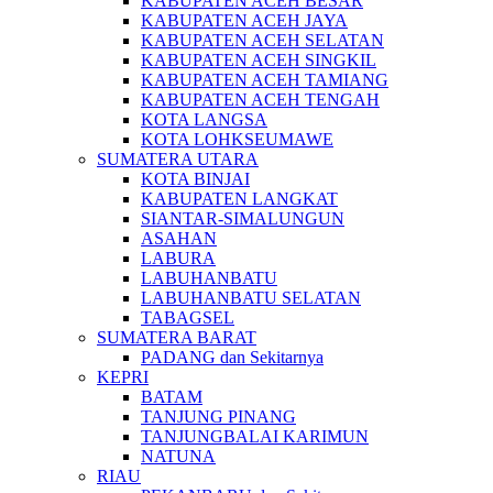
KABUPATEN ACEH BESAR
KABUPATEN ACEH JAYA
KABUPATEN ACEH SELATAN
KABUPATEN ACEH SINGKIL
KABUPATEN ACEH TAMIANG
KABUPATEN ACEH TENGAH
KOTA LANGSA
KOTA LOHKSEUMAWE
SUMATERA UTARA
KOTA BINJAI
KABUPATEN LANGKAT
SIANTAR-SIMALUNGUN
ASAHAN
LABURA
LABUHANBATU
LABUHANBATU SELATAN
TABAGSEL
SUMATERA BARAT
PADANG dan Sekitarnya
KEPRI
BATAM
TANJUNG PINANG
TANJUNGBALAI KARIMUN
NATUNA
RIAU