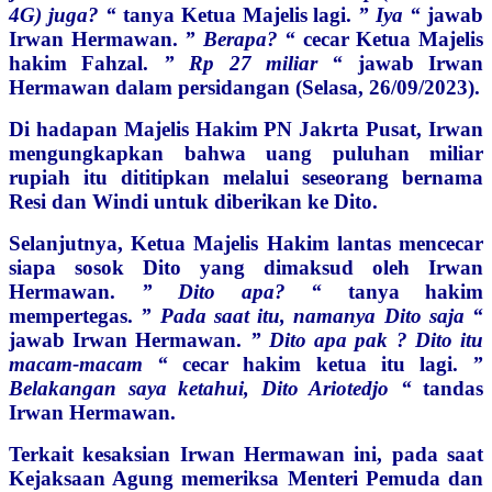
4G) juga? “
tanya Ketua Majelis lagi.
” Iya “
jawab
Irwan Hermawan.
” Berapa? “
cecar Ketua Majelis
hakim Fahzal.
” Rp 27 miliar “
jawab Irwan
Hermawan dalam persidangan (Selasa, 26/09/2023).
Di hadapan Majelis Hakim PN Jakrta Pusat, Irwan
mengungkapkan bahwa uang puluhan miliar
rupiah itu dititipkan melalui seseorang bernama
Resi dan Windi untuk diberikan ke Dito.
Selanjutnya, Ketua Majelis Hakim lantas mencecar
siapa sosok Dito yang dimaksud oleh Irwan
Hermawan.
” Dito apa? “
tanya hakim
mempertegas.
” Pada saat itu, namanya Dito saja “
jawab Irwan Hermawan.
” Dito apa pak ? Dito itu
macam-macam “
cecar hakim ketua itu lagi.
”
Belakangan saya ketahui, Dito Ariotedjo “
tandas
Irwan Hermawan.
Terkait kesaksian Irwan Hermawan ini, pada saat
Kejaksaan Agung memeriksa Menteri Pemuda dan