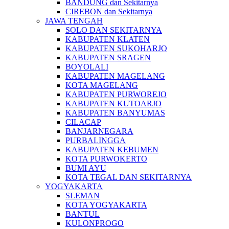
BANDUNG dan Sekitarnya
CIREBON dan Sekitarnya
JAWA TENGAH
SOLO DAN SEKITARNYA
KABUPATEN KLATEN
KABUPATEN SUKOHARJO
KABUPATEN SRAGEN
BOYOLALI
KABUPATEN MAGELANG
KOTA MAGELANG
KABUPATEN PURWOREJO
KABUPATEN KUTOARJO
KABUPATEN BANYUMAS
CILACAP
BANJARNEGARA
PURBALINGGA
KABUPATEN KEBUMEN
KOTA PURWOKERTO
BUMI AYU
KOTA TEGAL DAN SEKITARNYA
YOGYAKARTA
SLEMAN
KOTA YOGYAKARTA
BANTUL
KULONPROGO