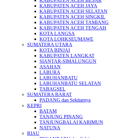
KABUPATEN ACEH BESAR
KABUPATEN ACEH JAYA
KABUPATEN ACEH SELATAN
KABUPATEN ACEH SINGKIL
KABUPATEN ACEH TAMIANG
KABUPATEN ACEH TENGAH
KOTA LANGSA
KOTA LOHKSEUMAWE
SUMATERA UTARA
KOTA BINJAI
KABUPATEN LANGKAT
SIANTAR-SIMALUNGUN
ASAHAN
LABURA
LABUHANBATU
LABUHANBATU SELATAN
TABAGSEL
SUMATERA BARAT
PADANG dan Sekitarnya
KEPRI
BATAM
TANJUNG PINANG
TANJUNGBALAI KARIMUN
NATUNA
RIAU