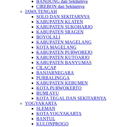
BANDUNG dan Sekitarnya
CIREBON dan Sekitarnya
JAWA TENGAH
SOLO DAN SEKITARNYA
KABUPATEN KLATEN
KABUPATEN SUKOHARJO
KABUPATEN SRAGEN
BOYOLALI
KABUPATEN MAGELANG
KOTA MAGELANG
KABUPATEN PURWOREJO
KABUPATEN KUTOARJO
KABUPATEN BANYUMAS
CILACAP
BANJARNEGARA
PURBALINGGA
KABUPATEN KEBUMEN
KOTA PURWOKERTO
BUMI AYU
KOTA TEGAL DAN SEKITARNYA
YOGYAKARTA
SLEMAN
KOTA YOGYAKARTA
BANTUL
KULONPROGO