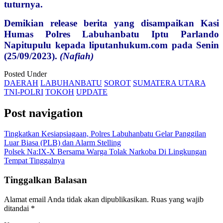
tuturnya.
Demikian release berita yang disampaikan Kasi
Humas Polres Labuhanbatu Iptu Parlando
Napitupulu kepada liputanhukum.com pada Senin
(25/09/2023).
(Nafiah)
Posted Under
DAERAH
LABUHANBATU
SOROT
SUMATERA UTARA
TNI-POLRI
TOKOH
UPDATE
Post navigation
Tingkatkan Kesiapsiagaan, Polres Labuhanbatu Gelar Panggilan
Luar Biasa (PLB) dan Alarm Stelling
Polsek Na:IX-X Bersama Warga Tolak Narkoba Di Lingkungan
Tempat Tinggalnya
Tinggalkan Balasan
Alamat email Anda tidak akan dipublikasikan.
Ruas yang wajib
ditandai
*