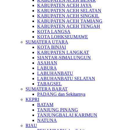
KABUPATEN ACEH BESAR
KABUPATEN ACEH JAYA
KABUPATEN ACEH SELATAN
KABUPATEN ACEH SINGKIL
KABUPATEN ACEH TAMIANG
KABUPATEN ACEH TENGAH
KOTA LANGSA
KOTA LOHKSEUMAWE
SUMATERA UTARA
KOTA BINJAI
KABUPATEN LANGKAT
SIANTAR-SIMALUNGUN
ASAHAN
LABURA
LABUHANBATU
LABUHANBATU SELATAN
TABAGSEL
SUMATERA BARAT
PADANG dan Sekitarnya
KEPRI
BATAM
TANJUNG PINANG
TANJUNGBALAI KARIMUN
NATUNA
RIAU