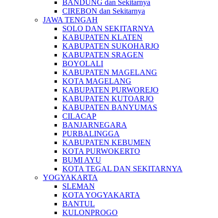
BANDUNG dan Sekitarnya
CIREBON dan Sekitarnya
JAWA TENGAH
SOLO DAN SEKITARNYA
KABUPATEN KLATEN
KABUPATEN SUKOHARJO
KABUPATEN SRAGEN
BOYOLALI
KABUPATEN MAGELANG
KOTA MAGELANG
KABUPATEN PURWOREJO
KABUPATEN KUTOARJO
KABUPATEN BANYUMAS
CILACAP
BANJARNEGARA
PURBALINGGA
KABUPATEN KEBUMEN
KOTA PURWOKERTO
BUMI AYU
KOTA TEGAL DAN SEKITARNYA
YOGYAKARTA
SLEMAN
KOTA YOGYAKARTA
BANTUL
KULONPROGO