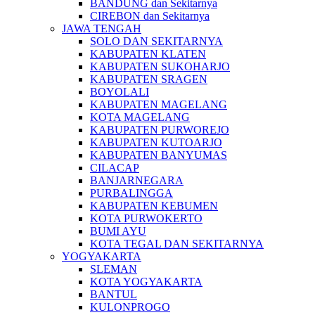
BANDUNG dan Sekitarnya
CIREBON dan Sekitarnya
JAWA TENGAH
SOLO DAN SEKITARNYA
KABUPATEN KLATEN
KABUPATEN SUKOHARJO
KABUPATEN SRAGEN
BOYOLALI
KABUPATEN MAGELANG
KOTA MAGELANG
KABUPATEN PURWOREJO
KABUPATEN KUTOARJO
KABUPATEN BANYUMAS
CILACAP
BANJARNEGARA
PURBALINGGA
KABUPATEN KEBUMEN
KOTA PURWOKERTO
BUMI AYU
KOTA TEGAL DAN SEKITARNYA
YOGYAKARTA
SLEMAN
KOTA YOGYAKARTA
BANTUL
KULONPROGO