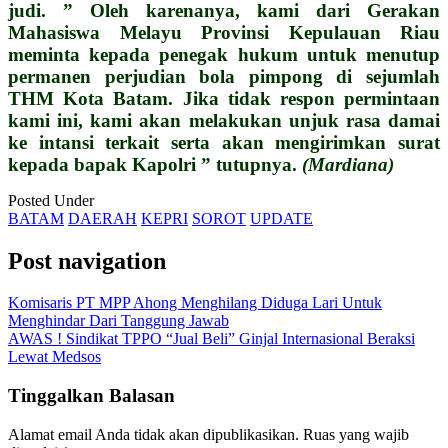
judi. ” Oleh karenanya, kami dari Gerakan
Mahasiswa Melayu Provinsi Kepulauan Riau
meminta kepada penegak hukum untuk menutup
permanen perjudian bola pimpong di sejumlah
THM Kota Batam. Jika tidak respon permintaan
kami ini, kami akan melakukan unjuk rasa damai
ke intansi terkait serta akan mengirimkan surat
kepada bapak Kapolri ” tutupnya.
(Mardiana)
Posted Under
BATAM
DAERAH
KEPRI
SOROT
UPDATE
Post navigation
Komisaris PT MPP Ahong Menghilang Diduga Lari Untuk
Menghindar Dari Tanggung Jawab
AWAS ! Sindikat TPPO “Jual Beli” Ginjal Internasional Beraksi
Lewat Medsos
Tinggalkan Balasan
Alamat email Anda tidak akan dipublikasikan.
Ruas yang wajib