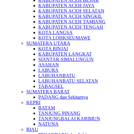
KABUPATEN ACEH BESAR
KABUPATEN ACEH JAYA
KABUPATEN ACEH SELATAN
KABUPATEN ACEH SINGKIL
KABUPATEN ACEH TAMIANG
KABUPATEN ACEH TENGAH
KOTA LANGSA
KOTA LOHKSEUMAWE
SUMATERA UTARA
KOTA BINJAI
KABUPATEN LANGKAT
SIANTAR-SIMALUNGUN
ASAHAN
LABURA
LABUHANBATU
LABUHANBATU SELATAN
TABAGSEL
SUMATERA BARAT
PADANG dan Sekitarnya
KEPRI
BATAM
TANJUNG PINANG
TANJUNGBALAI KARIMUN
NATUNA
RIAU