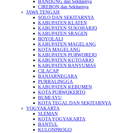
BANDUNG dan Sekitarnya
CIREBON dan Sekitarnya
JAWA TENGAH
SOLO DAN SEKITARNYA
KABUPATEN KLATEN
KABUPATEN SUKOHARJO
KABUPATEN SRAGEN
BOYOLALI
KABUPATEN MAGELANG
KOTA MAGELANG
KABUPATEN PURWOREJO
KABUPATEN KUTOARJO
KABUPATEN BANYUMAS
CILACAP
BANJARNEGARA
PURBALINGGA
KABUPATEN KEBUMEN
KOTA PURWOKERTO
BUMI AYU
KOTA TEGAL DAN SEKITARNYA
YOGYAKARTA
SLEMAN
KOTA YOGYAKARTA
BANTUL
KULONPROGO