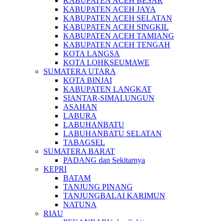
KABUPATEN ACEH BESAR
KABUPATEN ACEH JAYA
KABUPATEN ACEH SELATAN
KABUPATEN ACEH SINGKIL
KABUPATEN ACEH TAMIANG
KABUPATEN ACEH TENGAH
KOTA LANGSA
KOTA LOHKSEUMAWE
SUMATERA UTARA
KOTA BINJAI
KABUPATEN LANGKAT
SIANTAR-SIMALUNGUN
ASAHAN
LABURA
LABUHANBATU
LABUHANBATU SELATAN
TABAGSEL
SUMATERA BARAT
PADANG dan Sekitarnya
KEPRI
BATAM
TANJUNG PINANG
TANJUNGBALAI KARIMUN
NATUNA
RIAU