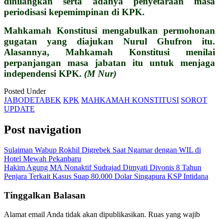
dihilangkan serta adanya penyetaraan masa
periodisasi kepemimpinan di KPK.
Mahkamah Konstitusi mengabulkan permohonan
gugatan yang diajukan Nurul Ghufron itu.
Alasannya, Mahkamah Konstitusi menilai
perpanjangan masa jabatan itu untuk menjaga
independensi KPK.
(M Nur)
Posted Under
JABODETABEK
KPK
MAHKAMAH KONSTITUSI
SOROT
UPDATE
Post navigation
Sulaiman Wabup Rokhil Digrebek Saat Ngamar dengan WIL di
Hotel Mewah Pekanbaru
Hakim Agung MA Nonaktif Sudrajad Dimyati Divonis 8 Tahun
Penjara Terkait Kasus Suap 80.000 Dolar Singapura KSP Intidana
Tinggalkan Balasan
Alamat email Anda tidak akan dipublikasikan.
Ruas yang wajib