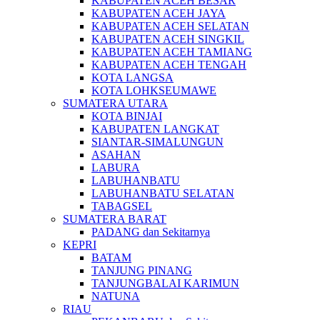
KABUPATEN ACEH BESAR
KABUPATEN ACEH JAYA
KABUPATEN ACEH SELATAN
KABUPATEN ACEH SINGKIL
KABUPATEN ACEH TAMIANG
KABUPATEN ACEH TENGAH
KOTA LANGSA
KOTA LOHKSEUMAWE
SUMATERA UTARA
KOTA BINJAI
KABUPATEN LANGKAT
SIANTAR-SIMALUNGUN
ASAHAN
LABURA
LABUHANBATU
LABUHANBATU SELATAN
TABAGSEL
SUMATERA BARAT
PADANG dan Sekitarnya
KEPRI
BATAM
TANJUNG PINANG
TANJUNGBALAI KARIMUN
NATUNA
RIAU