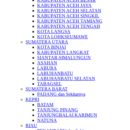
KABUPATEN ACEH BESAR
KABUPATEN ACEH JAYA
KABUPATEN ACEH SELATAN
KABUPATEN ACEH SINGKIL
KABUPATEN ACEH TAMIANG
KABUPATEN ACEH TENGAH
KOTA LANGSA
KOTA LOHKSEUMAWE
SUMATERA UTARA
KOTA BINJAI
KABUPATEN LANGKAT
SIANTAR-SIMALUNGUN
ASAHAN
LABURA
LABUHANBATU
LABUHANBATU SELATAN
TABAGSEL
SUMATERA BARAT
PADANG dan Sekitarnya
KEPRI
BATAM
TANJUNG PINANG
TANJUNGBALAI KARIMUN
NATUNA
RIAU