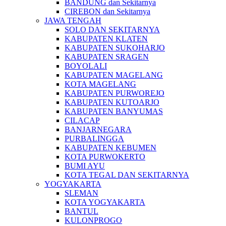
BANDUNG dan Sekitarnya
CIREBON dan Sekitarnya
JAWA TENGAH
SOLO DAN SEKITARNYA
KABUPATEN KLATEN
KABUPATEN SUKOHARJO
KABUPATEN SRAGEN
BOYOLALI
KABUPATEN MAGELANG
KOTA MAGELANG
KABUPATEN PURWOREJO
KABUPATEN KUTOARJO
KABUPATEN BANYUMAS
CILACAP
BANJARNEGARA
PURBALINGGA
KABUPATEN KEBUMEN
KOTA PURWOKERTO
BUMI AYU
KOTA TEGAL DAN SEKITARNYA
YOGYAKARTA
SLEMAN
KOTA YOGYAKARTA
BANTUL
KULONPROGO