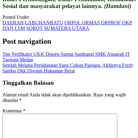
Sosial dan masyarakat pelayat lainnya.
(Hamdani)
Posted Under
DAERAH
LABUHANBATU
ORPOL ORMAS ORPROF OKP
DAN LSM
SOROT
SUMATERA UTARA
Post navigation
Tim Verifikator UKK Dispen Sumut Sambangi SMK Anugrah IT
Tanjugn Medan
Setelah Melalui Persidangan Yang Cukup Panjang, Akhirnya Ferdy
Sambo Dkk Divonis Hukuman Berat
Tinggalkan Balasan
Alamat email Anda tidak akan dipublikasikan.
Ruas yang wajib
ditandai
*
Komentar
*