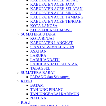
KABUPATEN ACEH BESAR
KABUPATEN ACEH JAYA
KABUPATEN ACEH SELATAN
KABUPATEN ACEH SINGKIL
KABUPATEN ACEH TAMIANG
KABUPATEN ACEH TENGAH
KOTA LANGSA
KOTA LOHKSEUMAWE
SUMATERA UTARA
KOTA BINJAI
KABUPATEN LANGKAT
SIANTAR-SIMALUNGUN
ASAHAN
LABURA
LABUHANBATU
LABUHANBATU SELATAN
TABAGSEL
SUMATERA BARAT
PADANG dan Sekitarnya
KEPRI
BATAM
TANJUNG PINANG
TANJUNGBALAI KARIMUN
NATUNA
RIAU