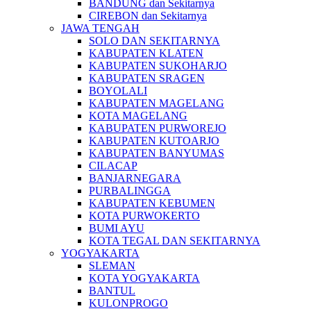
BANDUNG dan Sekitarnya
CIREBON dan Sekitarnya
JAWA TENGAH
SOLO DAN SEKITARNYA
KABUPATEN KLATEN
KABUPATEN SUKOHARJO
KABUPATEN SRAGEN
BOYOLALI
KABUPATEN MAGELANG
KOTA MAGELANG
KABUPATEN PURWOREJO
KABUPATEN KUTOARJO
KABUPATEN BANYUMAS
CILACAP
BANJARNEGARA
PURBALINGGA
KABUPATEN KEBUMEN
KOTA PURWOKERTO
BUMI AYU
KOTA TEGAL DAN SEKITARNYA
YOGYAKARTA
SLEMAN
KOTA YOGYAKARTA
BANTUL
KULONPROGO