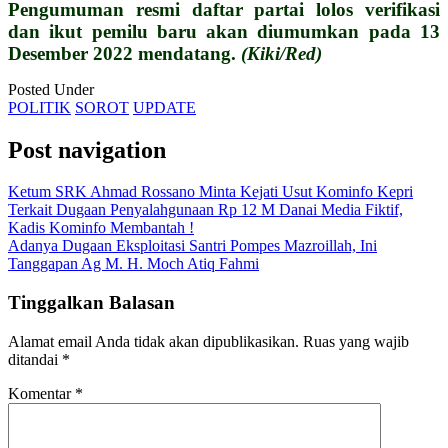
Pengumuman resmi daftar partai lolos verifikasi
dan ikut pemilu baru akan diumumkan pada 13
Desember 2022 mendatang.
(Kiki/Red)
Posted Under
POLITIK
SOROT
UPDATE
Post navigation
Ketum SRK Ahmad Rossano Minta Kejati Usut Kominfo Kepri
Terkait Dugaan Penyalahgunaan Rp 12 M Danai Media Fiktif,
Kadis Kominfo Membantah !
Adanya Dugaan Eksploitasi Santri Pompes Mazroillah, Ini
Tanggapan Ag M. H. Moch Atiq Fahmi
Tinggalkan Balasan
Alamat email Anda tidak akan dipublikasikan.
Ruas yang wajib
ditandai
*
Komentar
*