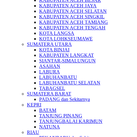
KABUPATEN ACEH BESAR
KABUPATEN ACEH JAYA
KABUPATEN ACEH SELATAN
KABUPATEN ACEH SINGKIL
KABUPATEN ACEH TAMIANG
KABUPATEN ACEH TENGAH
KOTA LANGSA
KOTA LOHKSEUMAWE
SUMATERA UTARA
KOTA BINJAI
KABUPATEN LANGKAT
SIANTAR-SIMALUNGUN
ASAHAN
LABURA
LABUHANBATU
LABUHANBATU SELATAN
TABAGSEL
SUMATERA BARAT
PADANG dan Sekitarnya
KEPRI
BATAM
TANJUNG PINANG
TANJUNGBALAI KARIMUN
NATUNA
RIAU