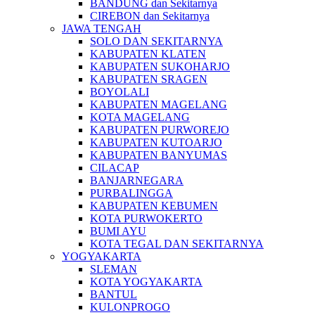
BANDUNG dan Sekitarnya
CIREBON dan Sekitarnya
JAWA TENGAH
SOLO DAN SEKITARNYA
KABUPATEN KLATEN
KABUPATEN SUKOHARJO
KABUPATEN SRAGEN
BOYOLALI
KABUPATEN MAGELANG
KOTA MAGELANG
KABUPATEN PURWOREJO
KABUPATEN KUTOARJO
KABUPATEN BANYUMAS
CILACAP
BANJARNEGARA
PURBALINGGA
KABUPATEN KEBUMEN
KOTA PURWOKERTO
BUMI AYU
KOTA TEGAL DAN SEKITARNYA
YOGYAKARTA
SLEMAN
KOTA YOGYAKARTA
BANTUL
KULONPROGO