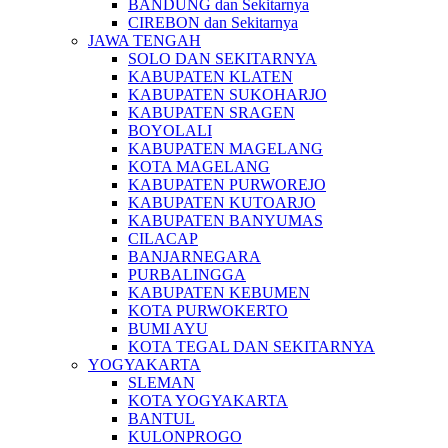
BANDUNG dan Sekitarnya
CIREBON dan Sekitarnya
JAWA TENGAH
SOLO DAN SEKITARNYA
KABUPATEN KLATEN
KABUPATEN SUKOHARJO
KABUPATEN SRAGEN
BOYOLALI
KABUPATEN MAGELANG
KOTA MAGELANG
KABUPATEN PURWOREJO
KABUPATEN KUTOARJO
KABUPATEN BANYUMAS
CILACAP
BANJARNEGARA
PURBALINGGA
KABUPATEN KEBUMEN
KOTA PURWOKERTO
BUMI AYU
KOTA TEGAL DAN SEKITARNYA
YOGYAKARTA
SLEMAN
KOTA YOGYAKARTA
BANTUL
KULONPROGO