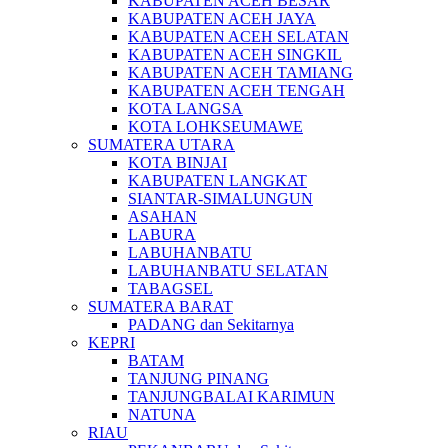
KABUPATEN ACEH BESAR
KABUPATEN ACEH JAYA
KABUPATEN ACEH SELATAN
KABUPATEN ACEH SINGKIL
KABUPATEN ACEH TAMIANG
KABUPATEN ACEH TENGAH
KOTA LANGSA
KOTA LOHKSEUMAWE
SUMATERA UTARA
KOTA BINJAI
KABUPATEN LANGKAT
SIANTAR-SIMALUNGUN
ASAHAN
LABURA
LABUHANBATU
LABUHANBATU SELATAN
TABAGSEL
SUMATERA BARAT
PADANG dan Sekitarnya
KEPRI
BATAM
TANJUNG PINANG
TANJUNGBALAI KARIMUN
NATUNA
RIAU