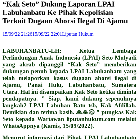
“Kak Seto” Dukung Laporan LPAI
Labuhanbatu Ke Pihak Kepolisian
Terkait Dugaan Aborsi Ilegal Di Ajamu
15/09/22 21:26
15/09/22 22:01
Liputan Hukum
LABUHANBATU-LH: Ketua Lembaga
Perlindungan Anak Indonesia (LPAI) Seto Mulyadi
yang akrab dipanggil “Kak Seto” memberikan
dukungan penuh kepada LPAI Labuhanbatu yang
telah melaporkan kasus dugaan aborsi ilegal di
Ajamu, Panai Hulu, Labuhanbatu, Sumatera
Utara. Hal ini disampaikan Kak Seto ketika diminta
pendapatnya. ” Siap, kami dukung sepenuhnya
langkah2 LPAI Labuhan Batu tsb, Kak Afdillah.
Demikian dan terima kasih. 🙏🙏😊 ” pungkas Kak
Seto kepada Wartawan liputanhukum.com melalui
WhatsAppnya (Kamis, 15/09/2022).
Menurut informasi dari Pihak LPAI Labuhanbatu