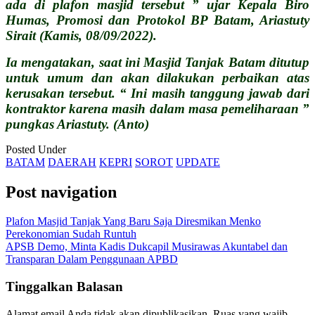
ada di plafon masjid tersebut ” ujar Kepala Biro
Humas, Promosi dan Protokol BP Batam, Ariastuty
Sirait (Kamis, 08/09/2022).
Ia mengatakan, saat ini Masjid Tanjak Batam ditutup
untuk umum dan akan dilakukan perbaikan atas
kerusakan tersebut. “ Ini masih tanggung jawab dari
kontraktor karena masih dalam masa pemeliharaan ”
pungkas Ariastuty. (Anto)
Posted Under
BATAM
DAERAH
KEPRI
SOROT
UPDATE
Post navigation
Plafon Masjid Tanjak Yang Baru Saja Diresmikan Menko
Perekonomian Sudah Runtuh
APSB Demo, Minta Kadis Dukcapil Musirawas Akuntabel dan
Transparan Dalam Penggunaan APBD
Tinggalkan Balasan
Alamat email Anda tidak akan dipublikasikan.
Ruas yang wajib