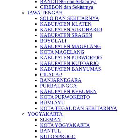
BANDUNG dan Sekitarnya
CIREBON dan Sekitarnya
JAWA TENGAH
SOLO DAN SEKITARNYA
KABUPATEN KLATEN
KABUPATEN SUKOHARJO
KABUPATEN SRAGEN
BOYOLALI
KABUPATEN MAGELANG
KOTA MAGELANG
KABUPATEN PURWOREJO
KABUPATEN KUTOARJO
KABUPATEN BANYUMAS
CILACAP
BANJARNEGARA
PURBALINGGA
KABUPATEN KEBUMEN
KOTA PURWOKERTO
BUMI AYU
KOTA TEGAL DAN SEKITARNYA
YOGYAKARTA
SLEMAN
KOTA YOGYAKARTA
BANTUL
KULONPROGO