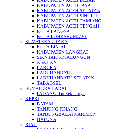
KABUPATEN ACEH BESAR
KABUPATEN ACEH JAYA
KABUPATEN ACEH SELATAN
KABUPATEN ACEH SINGKIL
KABUPATEN ACEH TAMIANG
KABUPATEN ACEH TENGAH
KOTA LANGSA
KOTA LOHKSEUMAWE
SUMATERA UTARA
KOTA BINJAI
KABUPATEN LANGKAT
SIANTAR-SIMALUNGUN
ASAHAN
LABURA
LABUHANBATU
LABUHANBATU SELATAN
TABAGSEL
SUMATERA BARAT
PADANG dan Sekitarnya
KEPRI
BATAM
TANJUNG PINANG
TANJUNGBALAI KARIMUN
NATUNA
RIAU