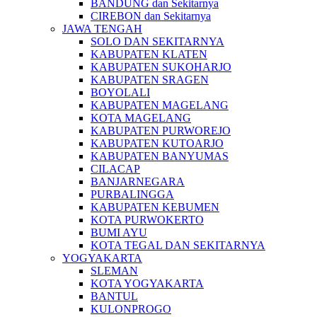
BANDUNG dan Sekitarnya
CIREBON dan Sekitarnya
JAWA TENGAH
SOLO DAN SEKITARNYA
KABUPATEN KLATEN
KABUPATEN SUKOHARJO
KABUPATEN SRAGEN
BOYOLALI
KABUPATEN MAGELANG
KOTA MAGELANG
KABUPATEN PURWOREJO
KABUPATEN KUTOARJO
KABUPATEN BANYUMAS
CILACAP
BANJARNEGARA
PURBALINGGA
KABUPATEN KEBUMEN
KOTA PURWOKERTO
BUMI AYU
KOTA TEGAL DAN SEKITARNYA
YOGYAKARTA
SLEMAN
KOTA YOGYAKARTA
BANTUL
KULONPROGO