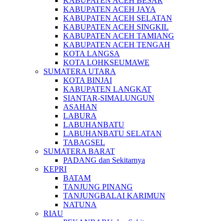
KABUPATEN ACEH BESAR
KABUPATEN ACEH JAYA
KABUPATEN ACEH SELATAN
KABUPATEN ACEH SINGKIL
KABUPATEN ACEH TAMIANG
KABUPATEN ACEH TENGAH
KOTA LANGSA
KOTA LOHKSEUMAWE
SUMATERA UTARA
KOTA BINJAI
KABUPATEN LANGKAT
SIANTAR-SIMALUNGUN
ASAHAN
LABURA
LABUHANBATU
LABUHANBATU SELATAN
TABAGSEL
SUMATERA BARAT
PADANG dan Sekitarnya
KEPRI
BATAM
TANJUNG PINANG
TANJUNGBALAI KARIMUN
NATUNA
RIAU